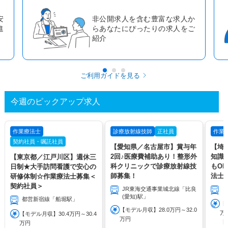
か
「転職のプロ」による書類添
ご
削・面接対策で決定力を高める
ことができます
ご利用ガイドを見る
今週のピックアップ求人
作業療法士
診療放射線技師
正社員
作業
契約社員・嘱託社員
【愛知県／名古屋市】賞与年
【埼
2回♪医療費補助あり！整形外
知識
【東京都／江戸川区】週休三
科クリニックで診療放射線技
もO
日制★大手訪問看護で安心の
師募集！
法士
研修体制☆作業療法士募集＜
契約社員＞
JR東海交通事業城北線「比良
(愛知)駅」
都営新宿線「船堀駅」
【
【モデル月収】28.0万円～32.0
万
【モデル月収】30.4万円～30.4
万円
【
万円