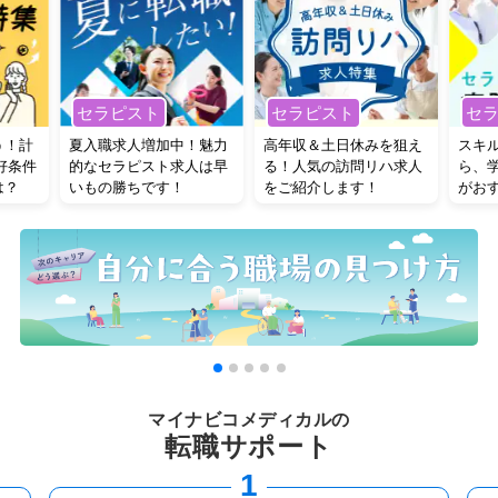
セ
セラピスト
セラピスト
う！計
夏入職求人増加中！魅力
高年収＆土日休みを狙え
スキ
好条件
的なセラピスト求人は早
る！人気の訪問リハ求人
ら、
は？
いもの勝ちです！
をご紹介します！
がお
マイナビコメディカルの
転職サポート
2