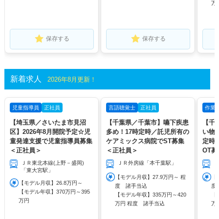
万
保存する
保存する
新着求人
2026年8月更新！
児童指導員
正社員
言語聴覚士
正社員
作業
【埼玉県／さいたま市見沼
【千葉県／千葉市】嚥下疾患
【千
区】2026年8月開院予定☆児
多め！17時定時／託児所有の
い物
童発達支援で児童指導員募集
ケアミックス病院でST募集
定時
＜正社員＞
＜正社員＞
OT
ＪＲ東北本線(上野－盛岡)
ＪＲ外房線「本千葉駅」
「東大宮駅」
【モデル月収】27.9万円～ 程
【
【モデル月収】26.8万円～
度 諸手当込
度
【モデル年収】370万円～395
【モデル年収】335万円～420
【
万円
万円 程度 諸手当込
万