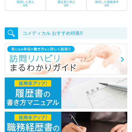
保存した求人
最近見た求人
保存した検索条件
0
件
0
件
0
件
コメディカル おすすめ特集!!