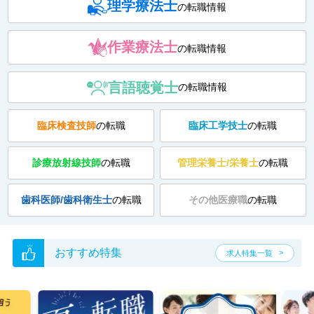
理学療法士
の転職情報
作業療法士
の転職情報
言語聴覚士
の転職情報
臨床検査技師
の転職
臨床工学技士
の転職
診療放射線技師
の転職
管理栄養士/栄養士
の転職
歯科医師/歯科衛生士
の転職
その他医療職
の転職
おすすめ特集
求人特集一覧