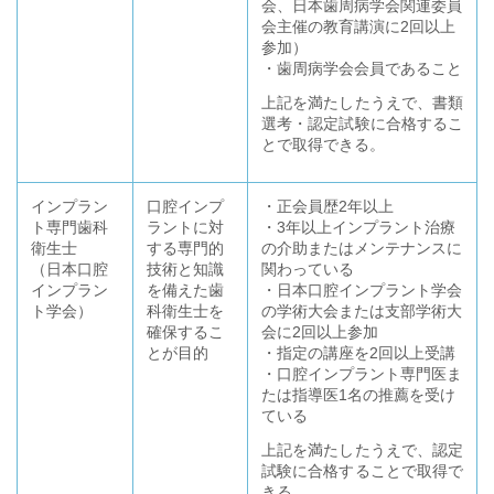
会、日本歯周病学会関連委員
会主催の教育講演に2回以上
参加）
・歯周病学会会員であること
上記を満たしたうえで、書類
選考・認定試験に合格するこ
とで取得できる。
インプラン
口腔インプ
・正会員歴2年以上
ト専門歯科
ラントに対
・3年以上インプラント治療
衛生士
する専門的
の介助またはメンテナンスに
（日本口腔
技術と知識
関わっている
インプラン
を備えた歯
・日本口腔インプラント学会
ト学会）
科衛生士を
の学術大会または支部学術大
確保するこ
会に2回以上参加
とが目的
・指定の講座を2回以上受講
・口腔インプラント専門医ま
たは指導医1名の推薦を受け
ている
上記を満たしたうえで、認定
試験に合格することで取得で
きる。