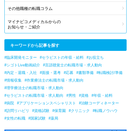
その他職種の転職コラム
マイナビコメディカルからの
お知らせ・ご紹介
キーワードから記事を探す
#臨床開発モニター
#セラピストの年収・給料
#お役立ち
#シゴトLive動画紹介
#言語聴覚士の転職市場・求人動向
#内定・退職・入社
#面接・選考
#応募
#書類準備
#転職検討/準備
#情報収集
#作業療法士の転職市場・求人動向
#理学療法士の転職市場・求人動向
#セラピストの転職市場・求人動向
#男性
#資格
#年収・給料
#病院
#アプリケーションスペシャリスト
#治験コーディネーター
#訪問リハビリ
#資格試験
#保育園
#クリニック
#転職ノウハウ
#女性の転職
#国家試験
#薬局