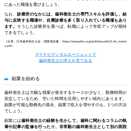
にあった職場を選びましょう。
なお、
診療所のなかには、歯科衛生士の専門スキルを評価し、給
与に反映する職場や、自費診療を多く取り入れている職場もあり
ます。
そうした診療所を選べば、転職によって年収アップが期待
できるでしょう。
（出典：日本歯科衛生士会「調査報告書」/
https://www.jdha.or.jp/pdf/aboutdh/r2-dh_hokok
u.pdf
）
マイナビデンタルエージェントで
歯科衛生士の求人を見てみる
副業を始める
歯科衛生士は大幅な残業が発生するケースが少なく、勤務時間が
安定しているため、空いた時間を活用しやすい傾向にあります。
副業が可能な勤務先の場合、副業で収入を増やすのも、1つの方法
でしょう。
副業には
歯科衛生士の経験を生かして、歯科に関わるコラムの執
筆や記事の監修を行ったり、非常勤の歯科衛生士として別の医院