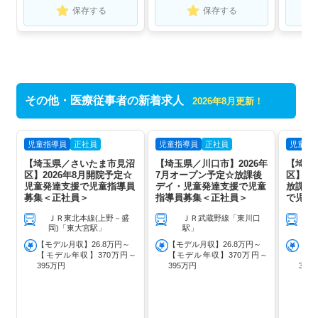
保存する
保存する
その他・医療従事者の新着求人
2026年8月更新！
児童指導員
正社員
児童指導員
正社員
児童指
【埼玉県／さいたま市見沼
【埼玉県／川口市】2026年
【埼玉
区】2026年8月開院予定☆
7月オープン予定☆放課後
区】年
児童発達支援で児童指導員
デイ・児童発達支援で児童
放課後
募集＜正社員＞
指導員募集＜正社員＞
で児童
＞
ＪＲ東北本線(上野－盛
ＪＲ武蔵野線「東川口
岡)「東大宮駅」
駅」
【モデル月収】26.8万円～
【モデル月収】26.8万円～
【モ
【モデル年収】370万円～
【モデル年収】370万円～
【モ
395万円
395万円
395