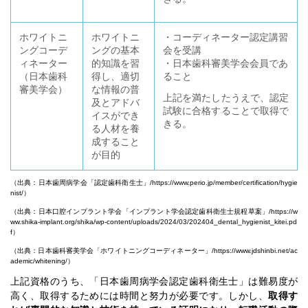
ホワイトニ
ホワイトニ
・コーディネーター認定講習
ングコーデ
ングの基本
会を受講
ィネーター
的知識を習
・日本歯科審美学会会員であ
（日本歯科
得し、適切
ること
審美学会）
な情報の普
上記を満たしたうえで、認定
及とアドバ
試験に合格することで取得で
イスができ
きる。
る人材を養
成すること
が目的
（出典：日本歯周病学会「認定歯科衛生士」/
https://www.perio.jp/member/certification/hygie
nist/
）
（出典：日本口腔インプラント学会「インプラント学会認定歯科衛生士規程草案」/
https://w
ww.shika-implant.org/shika/wp-content/uploads/2024/03/202404_dental_hygienist_kitei.pd
f
）
（出典：日本歯科審美学会「ホワイトニングコーディネーター」/
https://www.jdshinbi.net/ac
ademic/whitening/
）
上記資格のうち、「日本歯周病学会認定歯科衛生士」は難易度が
高く、取得するためには時間と努力が必要です。しかし、
取得す