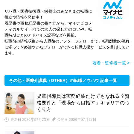
リハ職・医療技術職・栄養士のみなさまの転職に
役立つ情報を発信中！
履歴書や職務経歴書の書き方から、マイナビコメ
ディカルサイト内での求人の探し方のコツや、転
職時期ごとのアドバイス記事などを掲載。
転職前の情報収集から入職後のアフターフォローまで、転職活動の流れ
に添ってきめ細やかなフォローができる転職支援サービスを目指してい
ます。
著者・監修者一覧
>
その他・医療介護職（OTHER）の転職ノウハウ 記事一覧
児童指導員は実務経験だけでもなれる？資
格要件と「現場から目指す」キャリアのつ
くり方
更新日 2026年07月23日
公開日 2026年07月27日