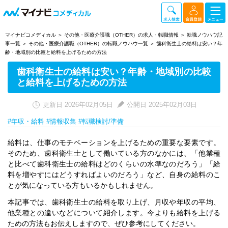
マイナビコメディカル
その他・医療介護職（OTHER）の求人・転職情報
転職ノウハウ記
事一覧
その他・医療介護職（OTHER）の転職ノウハウ一覧
歯科衛生士の給料は安い？年
齢・地域別の比較と給料を上げるための方法
歯科衛生士の給料は安い？年齢・地域別の比較
と給料を上げるための方法
更新日 2026年02月05日
公開日 2025年02月03日
#年収・給料
#情報収集
#転職検討/準備
給料は、仕事のモチベーションを上げるための重要な要素です。
そのため、歯科衛生士として働いている方のなかには、「他業種
と比べて歯科衛生士の給料はどのくらいの水準なのだろう」「給
料を増やすにはどうすればよいのだろう」など、自身の給料のこ
とが気になっている方もいるかもしれません。
本記事では、歯科衛生士の給料を取り上げ、月収や年収の平均、
他業種との違いなどについて紹介します。今よりも給料を上げる
ための方法もお伝えしますので、ぜひ参考にしてください。