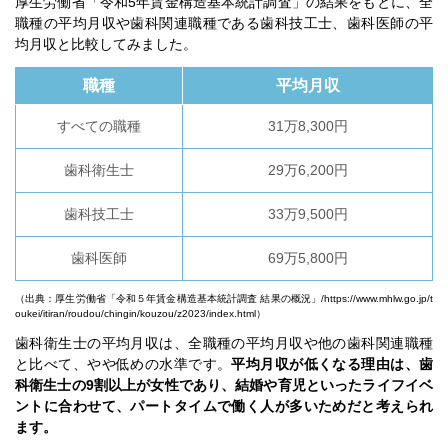
厚生労働省「令和5年賃金構造基本統計調査」の結果をもとに、全
職種の平均月収や歯科関連職種である歯科技工士、歯科医師の平
均月収と比較してみました。
職種
平均月収
すべての職種
31万8,300円
歯科衛生士
29万6,200円
歯科技工士
33万9,500円
歯科医師
69万5,800円
（出典：厚生労働省「令和５年賃金構造基本統計調査 結果の概況」/
https://www.mhlw.go.jp/t
oukei/itiran/roudou/chingin/kouzou/z2023/index.html
）
歯科衛生士の平均月収は、全職種の平均月収や他の歯科関連職種
と比べて、やや低めの水準です。
平均月収が低くなる理由は、歯
科衛生士の9割以上が女性であり、結婚や育児といったライフイベ
ントに合わせて、パートタイムで働く人が多いためだと考えられ
ます。