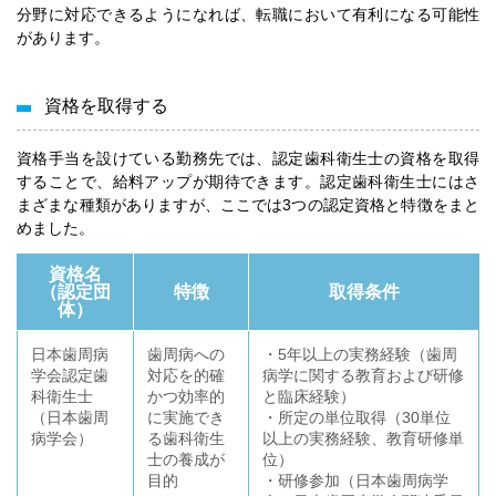
分野に対応できるようになれば、転職において有利になる可能性
があります。
資格を取得する
資格手当を設けている勤務先では、認定歯科衛生士の資格を取得
することで、給料アップが期待できます。認定歯科衛生士にはさ
まざまな種類がありますが、ここでは3つの認定資格と特徴をまと
めました。
資格名
（認定団
特徴
取得条件
体）
日本歯周病
歯周病への
・5年以上の実務経験（歯周
学会認定歯
対応を的確
病学に関する教育および研修
科衛生士
かつ効率的
と臨床経験）
（日本歯周
に実施でき
・所定の単位取得（30単位
病学会）
る歯科衛生
以上の実務経験、教育研修単
士の養成が
位）
目的
・研修参加（日本歯周病学