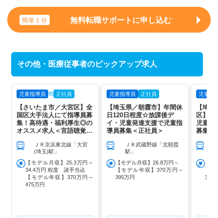
無料転職サポートに申し込む
簡単１分
その他・医療従事者のピックアップ求人
他
児童指導員
正社員
児童指導員
正社員
児童指
【さいたま市／大宮区】全
【埼玉県／朝霞市】年間休
【埼玉
国区大手法人にて指導員募
日120日程度☆放課後デ
区】20
集！高待遇・福利厚生◎の
イ・児童発達支援で児童指
児童発
オススメ求人＜言語聴覚士
導員募集＜正社員＞
募集＜
＞
ＪＲ京浜東北線「大宮
ＪＲ武蔵野線「北朝霞
Ｊ
(埼玉)駅」
駅」
岡
【モデル月収】25.3万円～
【モデル月収】26.8万円～
【モ
34.4万円 程度 諸手当込
【モデル年収】370万円～
【モ
【モデル年収】370万円～
395万円
395
475万円