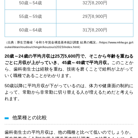
50歳～54歳
32万8,200円
55歳～59歳
29万8,900円
60歳～64歳
31万8,200円
（出典：厚生労働省「令和５年賃金構造基本統計調査 結果の概況」/
https://www.mhlw.go.jp/t
oukei/itiran/roudou/chingin/kouzou/z2023/index.html
）
20歳～24歳の平均月収は25万5,600円で、そこから年齢を重ねる
ごとに月収が上がっていき、45歳～49歳で平均月収。
このことか
ら、歯科衛生士は経験を重ね、技術を磨くことで給料が上がって
いく職種であることがわかります。
50歳以降に平均月収が下がっているのは、体力や健康面の制約に
よって、常勤から非常勤に切り替える人が増えるためだと考えら
れます。
他業種との比較
歯科衛生士の平均月収は、他の職種と比べて低いのでしょうか。