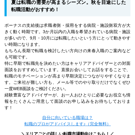
夏は転職の需要が高まるシーズン。秋を目途にした
転職活動がおすすめ！
ボーナスの支給後は求職者側・採用をする病院・施設側双方が大
きく動く時期です。3か月以内の入職を希望されている病院・施設
が多いので、9月・10月には転職したいという方にとって動きやす
い時期になります。
もちろん長期で転職を検討したい方向けの来春入職のご案内など
も可能です。
特に早期で転職先を決めたい方はキャリアアドバイザーとの対面
面談をおすすめしています。直接お会いしてお話をすることで、
転職のモチベーションが高まり早期決定につながりやすくなりま
す。ご来社が難しい方も、メール等でのやり取りだけでなくぜひ
一度WEB面談をご検討ください。
経験豊富なアドバイザーが、お一人おひとりに必要なお役立ち情
報をたくさんご用意して面談のお申し込みをお待ちしておりま
す！
自分に向いている職場は？
転職のプロがアドバイスします♪（完全無料）
＼エリアごとの詳しい転職市場動向はこちら！／