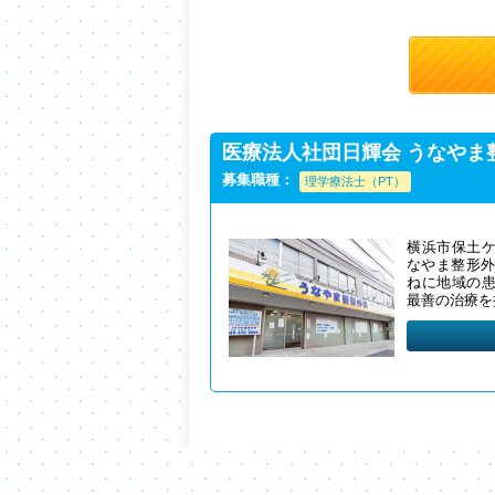
医療法人社団日輝会 うなやま
募集職種：
理学療法士（PT）
横浜市保土
なやま整形外
ねに地域の
最善の治療