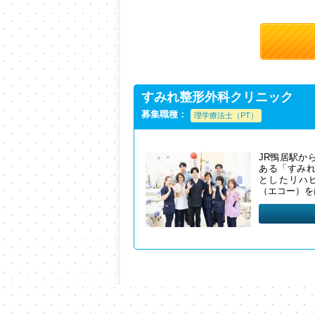
すみれ整形外科クリニック
募集職種：
理学療法士（PT）
JR鴨居駅か
ある「すみ
としたリハ
（エコー）