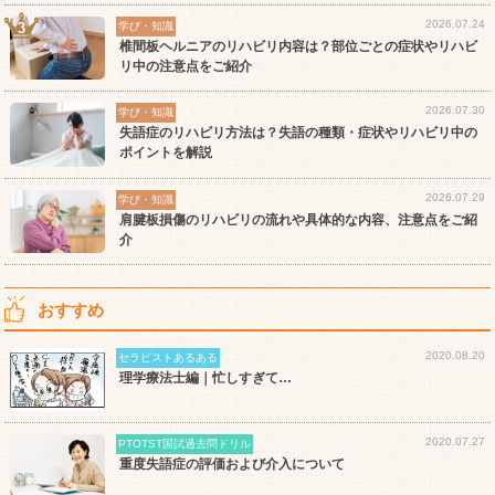
2026.07.24
学び・知識
椎間板ヘルニアのリハビリ内容は？部位ごとの症状やリハビ
リ中の注意点をご紹介
2026.07.30
学び・知識
失語症のリハビリ方法は？失語の種類・症状やリハビリ中の
ポイントを解説
2026.07.29
学び・知識
肩腱板損傷のリハビリの流れや具体的な内容、注意点をご紹
介
おすすめ
2020.08.20
セラピストあるある
理学療法士編｜忙しすぎて…
2020.07.27
PTOTST国試過去問ドリル
重度失語症の評価および介入について