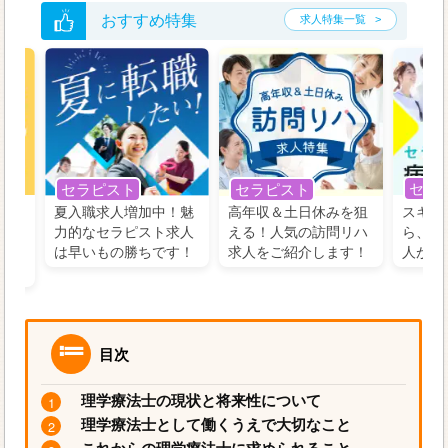
おすすめ特集
求人特集一覧
セラ
セラピスト
セラピスト
う！
夏入職求人増加中！魅
高年収＆土日休みを狙
スキル
の好
力的なセラピスト求人
える！人気の訪問リハ
ら、学
るに
は早いもの勝ちです！
求人をご紹介します！
人がお
目次
理学療法士の現状と将来性について
理学療法士として働くうえで大切なこと