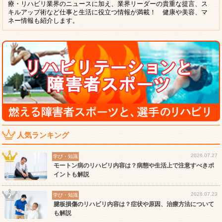
療・リハビリ業界のニュースに加え、業界リーダーの貴重な提言、ス
キルアップ術など仕事と生活に役立つ情報が満載！ 健康や美容、マ
ネー情報も紹介します。
人気ランキング
2026.07.27
学び・知識
モートン病のリハビリ内容は？病態や生活上で注意すべきポ
イントも解説
2026.07.23
学び・知識
腱板損傷のリハビリ内容は？症状や原因、治療方法について
も解説