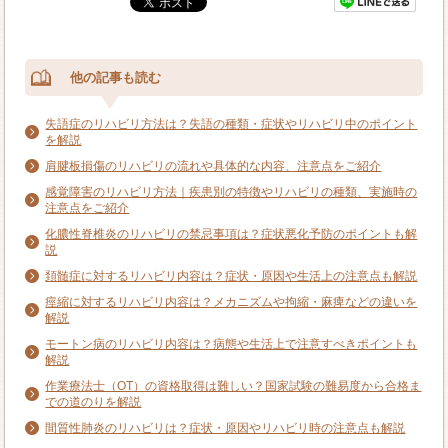
他の記事も読む
失語症のリハビリ方法は？失語の種類・症状やリハビリ中のポイント
を解説
肩腱板損傷のリハビリの流れや具体的な内容、注意点をご紹介
感覚障害のリハビリ方法｜疾患別の特徴やリハビリの種類、実施時の
注意点をご紹介
化膿性脊椎炎のリハビリの禁忌事項は？症状悪化予防のポイントも解
説
頚髄症に対するリハビリ内容は？症状・原因や生活上の注意点も解説
痙縮に対するリハビリ内容は？メカニズムや拘縮・麻痺などの違いを
解説
モートン病のリハビリ内容は？病態や生活上で注意すべきポイントも
解説
作業療法士（OT）の資格取得は難しい？国家試験の難易度から合格ま
での道のりを解説
間質性肺炎のリハビリは？症状・原因やリハビリ時の注意点も解説