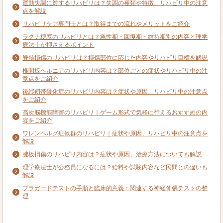
運動失調に対するリハビリは？失調の種類や特徴、リハビリ中の注意
点を解説
リハビリケア専門士とは？取得までの流れやメリットをご紹介
ラクナ梗塞のリハビリとは？急性期・回復期・維持期別の内容と理学
療法士が押さえるポイント
脊髄損傷のリハビリは？損傷部位に応じた内容やリハビリ目標を解説
椎間板ヘルニアのリハビリ内容は？部位ごとの症状やリハビリ中の注
意点をご紹介
後縦靭帯骨化症のリハビリ内容は？症状や原因、リハビリ中の注意点
をご紹介
高次脳機能障害のリハビリ｜ゲーム形式で気軽に行えるおすすめの内
容をご紹介
ワレンベルグ症候群のリハビリ｜症状や原因、リハビリ中の注意点を
解説
腱板損傷のリハビリ内容は？症状や原因、治療方法についても解説
理学療法士が公務員になるには？給料や試験内容など民間との違いも
解説
ブラガードテストの手順と臨床的意義：関連する神経伸張テストの整
理