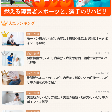
人気ランキング
2026.07.27
学び・知識
モートン病のリハビリ内容は？病態や生活上で注意すべきポ
イントも解説
2026.07.23
学び・知識
腱板損傷のリハビリ内容は？症状や原因、治療方法について
も解説
2026.07.24
学び・知識
椎間板ヘルニアのリハビリ内容は？部位ごとの症状やリハビ
リ中の注意点をご紹介
2026.07.30
学び・知識
失語症のリハビリ方法は？失語の種類・症状やリハビリ中の
ポイントを解説
2026.07.29