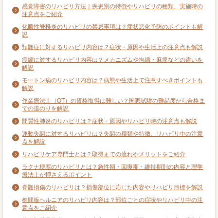
感覚障害のリハビリ方法｜疾患別の特徴やリハビリの種類、実施時の
注意点をご紹介
化膿性脊椎炎のリハビリの禁忌事項は？症状悪化予防のポイントも解
説
頚髄症に対するリハビリ内容は？症状・原因や生活上の注意点も解説
痙縮に対するリハビリ内容は？メカニズムや拘縮・麻痺などの違いを
解説
モートン病のリハビリ内容は？病態や生活上で注意すべきポイントも
解説
作業療法士（OT）の資格取得は難しい？国家試験の難易度から合格ま
での道のりを解説
間質性肺炎のリハビリは？症状・原因やリハビリ時の注意点も解説
運動失調に対するリハビリは？失調の種類や特徴、リハビリ中の注意
点を解説
リハビリケア専門士とは？取得までの流れやメリットをご紹介
ラクナ梗塞のリハビリとは？急性期・回復期・維持期別の内容と理学
療法士が押さえるポイント
脊髄損傷のリハビリは？損傷部位に応じた内容やリハビリ目標を解説
椎間板ヘルニアのリハビリ内容は？部位ごとの症状やリハビリ中の注
意点をご紹介