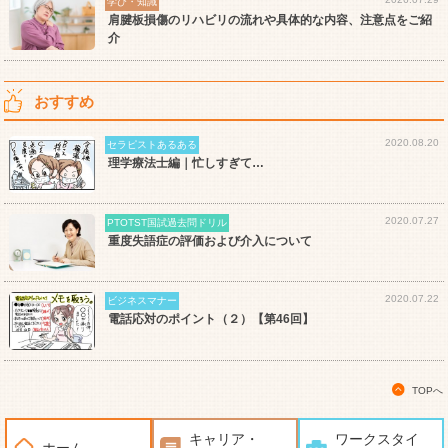
学び・知識
肩腱板損傷のリハビリの流れや具体的な内容、注意点をご紹
介
おすすめ
2020.08.20
セラピストあるある
理学療法士編｜忙しすぎて…
2020.07.27
PTOTST国試過去問ドリル
重度失語症の評価および介入について
2020.07.22
ビジネスマナー
電話応対のポイント（２）【第46回】
TOPへ
キャリア・
ワークスタイ
ホーム