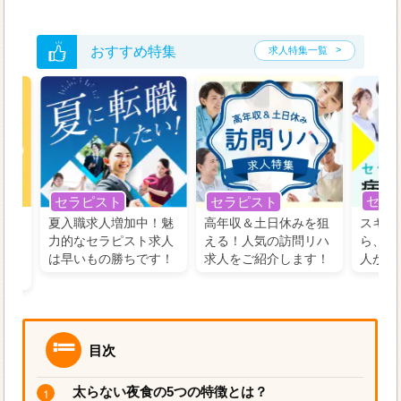
おすすめ特集
求人特集一覧
セラ
セラピスト
セラピスト
う！
夏入職求人増加中！魅
高年収＆土日休みを狙
スキル
の好
力的なセラピスト求人
える！人気の訪問リハ
ら、学
るに
は早いもの勝ちです！
求人をご紹介します！
人がお
目次
太らない夜食の5つの特徴とは？