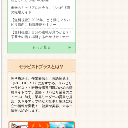
説とリハビリ職への影響
未来のキャリアに出会う。 リハビリ職
の職場ガイド
【無料視聴】2026年、どう動く？リハ
ビリ職向け 転職攻略セミナー
【無料視聴】自分の適職が見つかる？！
栄養士の働く場所まるわかりセミナー
もっと見る
理学療法士、作業療法士、言語聴覚士
（PT OT ST）におすすめ。リハビリ
セラピスト・医療介護専門職のための情
報サイトです。医療・リハビリ業界のニ
ュースに加え、業界リーダーの貴重な提
言、スキルアップ術など仕事と生活に役
立つ情報が満載！ 健康や美容、マネー
情報も紹介します。