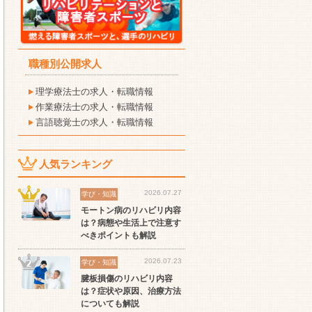
職種別公開求人
理学療法士の求人・転職情報
作業療法士の求人・転職情報
言語聴覚士の求人・転職情報
人気ランキング
2026.07.27
学び・知識
モートン病のリハビリ内容
は？病態や生活上で注意す
べきポイントも解説
2026.07.23
学び・知識
腱板損傷のリハビリ内容
は？症状や原因、治療方法
セラピスト
セラピスト
セ
についても解説