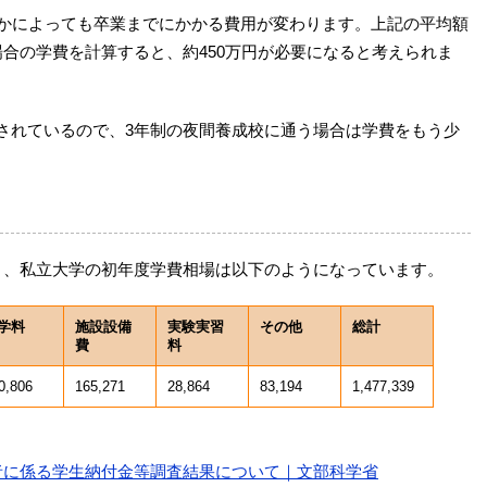
くかによっても卒業までにかかる費用が変わります。上記の平均額
合の学費を計算すると、約450万円が必要になると考えられま
されているので、3年制の夜間養成校に通う場合は学費をもう少
と、私立大学の初年度学費相場は以下のようになっています。
学料
施設設備
実験実習
その他
総計
費
料
0,806
165,271
28,864
83,194
1,477,339
者に係る学生納付金等調査結果について｜文部科学省