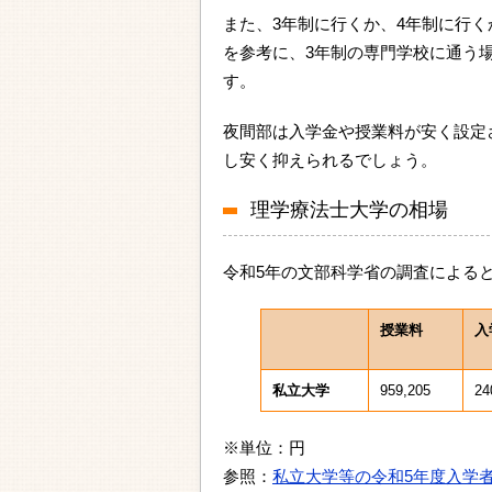
また、3年制に行くか、4年制に行
を参考に、3年制の専門学校に通う場
す。
夜間部は入学金や授業料が安く設定
し安く抑えられるでしょう。
理学療法士大学の相場
令和5年の文部科学省の調査による
授業料
入
私立大学
959,205
24
※単位：円
参照：
私立大学等の令和5年度入学