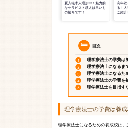
リ
転職で高収入を狙う！計画
夏入職求人増加中！魅力的
高年収
的な活動でPTの好条件求人
なセラピスト求人は早いも
る！人
を見つけるには？
の勝ちです！
ご紹介
目次
理学療法士の学費は
理学療法士になるま
理学療法士になるた
理学療法士の学費を
理学療法士を目指す
理学療法士の学費は養成
理学療法士になるための養成校は、