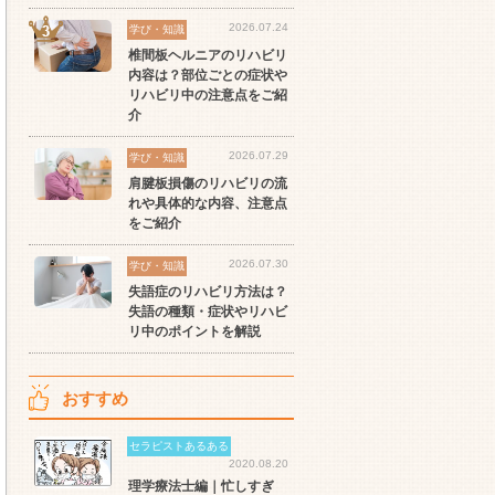
ート
世の中の需要の高まりとと
ワークライフバランス重視
経
2026.07.24
スト
もに増加傾向の「介護施
派の方へ！なぜ120日が基
ッ
学び・知識
設」求人をご紹介！
準？数え方も解説
ご
椎間板ヘルニアのリハビリ
内容は？部位ごとの症状や
リハビリ中の注意点をご紹
介
2026.07.29
学び・知識
肩腱板損傷のリハビリの流
れや具体的な内容、注意点
をご紹介
2026.07.30
学び・知識
失語症のリハビリ方法は？
失語の種類・症状やリハビ
リ中のポイントを解説
おすすめ
セラピストあるある
2020.08.20
理学療法士編｜忙しすぎ