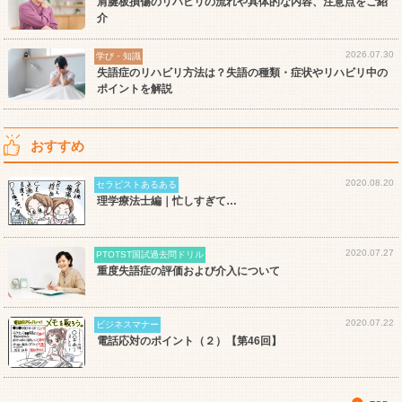
肩腱板損傷のリハビリの流れや具体的な内容、注意点をご紹
介
2026.07.30
学び・知識
失語症のリハビリ方法は？失語の種類・症状やリハビリ中の
ポイントを解説
おすすめ
2020.08.20
セラピストあるある
理学療法士編｜忙しすぎて…
2020.07.27
PTOTST国試過去問ドリル
重度失語症の評価および介入について
2020.07.22
ビジネスマナー
電話応対のポイント（２）【第46回】