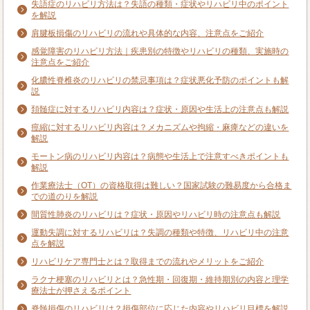
失語症のリハビリ方法は？失語の種類・症状やリハビリ中のポイント
を解説
肩腱板損傷のリハビリの流れや具体的な内容、注意点をご紹介
感覚障害のリハビリ方法｜疾患別の特徴やリハビリの種類、実施時の
注意点をご紹介
化膿性脊椎炎のリハビリの禁忌事項は？症状悪化予防のポイントも解
説
頚髄症に対するリハビリ内容は？症状・原因や生活上の注意点も解説
痙縮に対するリハビリ内容は？メカニズムや拘縮・麻痺などの違いを
解説
モートン病のリハビリ内容は？病態や生活上で注意すべきポイントも
解説
作業療法士（OT）の資格取得は難しい？国家試験の難易度から合格ま
での道のりを解説
間質性肺炎のリハビリは？症状・原因やリハビリ時の注意点も解説
運動失調に対するリハビリは？失調の種類や特徴、リハビリ中の注意
点を解説
リハビリケア専門士とは？取得までの流れやメリットをご紹介
ラクナ梗塞のリハビリとは？急性期・回復期・維持期別の内容と理学
療法士が押さえるポイント
脊髄損傷のリハビリは？損傷部位に応じた内容やリハビリ目標を解説