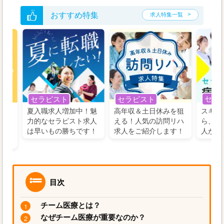
おすすめ特集
求人特集一覧
セラ
セラピスト
セラピスト
う！
夏入職求人増加中！魅
高年収＆土日休みを狙
スキル
の好
力的なセラピスト求人
える！人気の訪問リハ
ら、学
るに
は早いもの勝ちです！
求人をご紹介します！
人がお
目次
チーム医療とは？
なぜチーム医療が重要なのか？