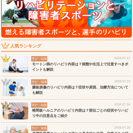
人気ランキング
2026.07.27
学び・知識
モートン病のリハビリ内容は？病態や生活上で注意すべきポ
イントも解説
2026.07.23
学び・知識
腱板損傷のリハビリ内容は？症状や原因、治療方法について
も解説
2026.07.24
学び・知識
椎間板ヘルニアのリハビリ内容は？部位ごとの症状やリハビ
リ中の注意点をご紹介
2026.07.29
学び・知識