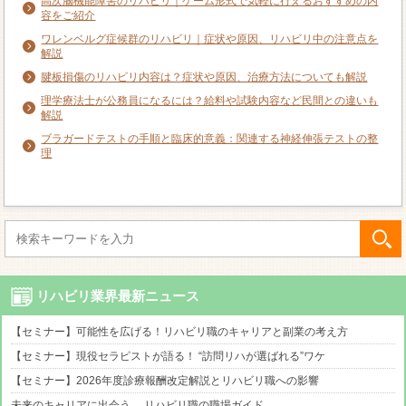
高次脳機能障害のリハビリ｜ゲーム形式で気軽に行えるおすすめの内
容をご紹介
ワレンベルグ症候群のリハビリ｜症状や原因、リハビリ中の注意点を
解説
腱板損傷のリハビリ内容は？症状や原因、治療方法についても解説
理学療法士が公務員になるには？給料や試験内容など民間との違いも
解説
ブラガードテストの手順と臨床的意義：関連する神経伸張テストの整
理
リハビリ業界最新ニュース
【セミナー】可能性を広げる！リハビリ職のキャリアと副業の考え方
【セミナー】現役セラピストが語る！ “訪問リハが選ばれる”ワケ
【セミナー】2026年度診療報酬改定解説とリハビリ職への影響
未来のキャリアに出会う。 リハビリ職の職場ガイド