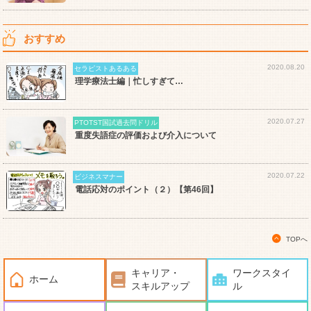
おすすめ
2020.08.20
セラピストあるある
理学療法士編｜忙しすぎて…
2020.07.27
PTOTST国試過去問ドリル
重度失語症の評価および介入について
2020.07.22
ビジネスマナー
電話応対のポイント（２）【第46回】
TOPへ
キャリア・
ワークスタイ
ホーム
スキルアップ
ル