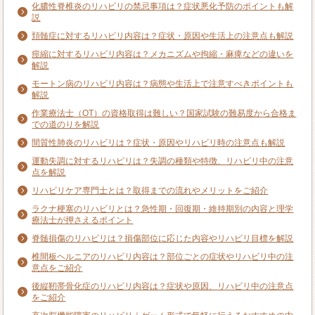
化膿性脊椎炎のリハビリの禁忌事項は？症状悪化予防のポイントも解
説
頚髄症に対するリハビリ内容は？症状・原因や生活上の注意点も解説
痙縮に対するリハビリ内容は？メカニズムや拘縮・麻痺などの違いを
解説
モートン病のリハビリ内容は？病態や生活上で注意すべきポイントも
解説
作業療法士（OT）の資格取得は難しい？国家試験の難易度から合格ま
での道のりを解説
間質性肺炎のリハビリは？症状・原因やリハビリ時の注意点も解説
運動失調に対するリハビリは？失調の種類や特徴、リハビリ中の注意
点を解説
リハビリケア専門士とは？取得までの流れやメリットをご紹介
ラクナ梗塞のリハビリとは？急性期・回復期・維持期別の内容と理学
療法士が押さえるポイント
脊髄損傷のリハビリは？損傷部位に応じた内容やリハビリ目標を解説
椎間板ヘルニアのリハビリ内容は？部位ごとの症状やリハビリ中の注
意点をご紹介
後縦靭帯骨化症のリハビリ内容は？症状や原因、リハビリ中の注意点
をご紹介