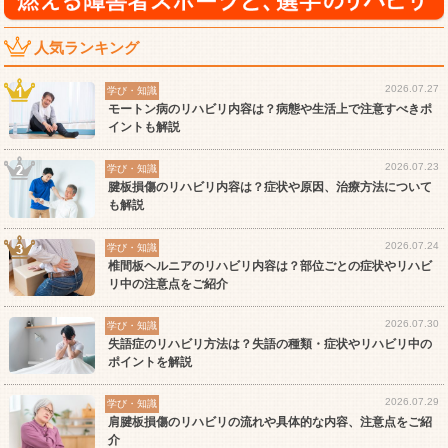
人気ランキング
2026.07.27
学び・知識
モートン病のリハビリ内容は？病態や生活上で注意すべきポ
イントも解説
2026.07.23
学び・知識
腱板損傷のリハビリ内容は？症状や原因、治療方法について
も解説
2026.07.24
学び・知識
椎間板ヘルニアのリハビリ内容は？部位ごとの症状やリハビ
リ中の注意点をご紹介
2026.07.30
学び・知識
失語症のリハビリ方法は？失語の種類・症状やリハビリ中の
ポイントを解説
2026.07.29
学び・知識
肩腱板損傷のリハビリの流れや具体的な内容、注意点をご紹
介