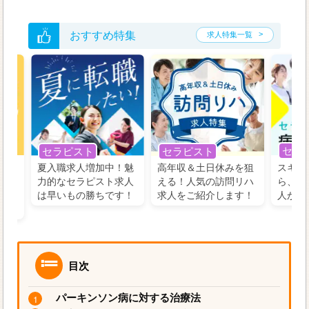
おすすめ特集
求人特集一覧
セラ
セラピスト
セラピスト
う！
夏入職求人増加中！魅
高年収＆土日休みを狙
スキル
の好
力的なセラピスト求人
える！人気の訪問リハ
ら、学
るに
は早いもの勝ちです！
求人をご紹介します！
人がお
目次
パーキンソン病に対する治療法