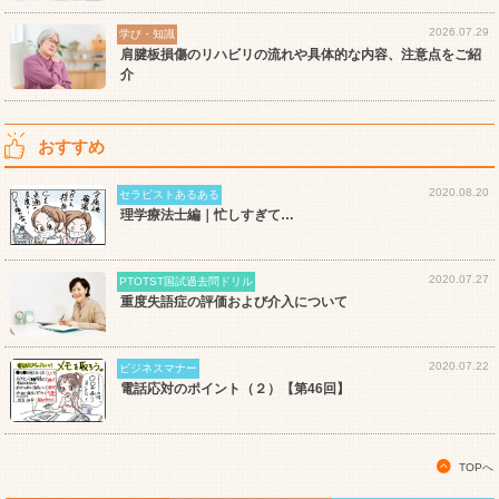
2026.07.29
学び・知識
肩腱板損傷のリハビリの流れや具体的な内容、注意点をご紹
介
おすすめ
2020.08.20
セラピストあるある
理学療法士編｜忙しすぎて…
2020.07.27
PTOTST国試過去問ドリル
重度失語症の評価および介入について
2020.07.22
ビジネスマナー
電話応対のポイント（２）【第46回】
TOPへ