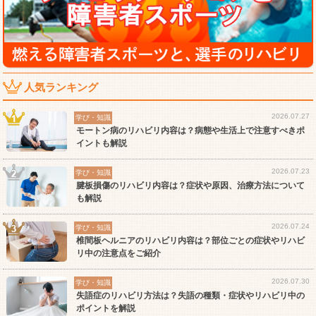
人気ランキング
2026.07.27
学び・知識
モートン病のリハビリ内容は？病態や生活上で注意すべきポ
イントも解説
2026.07.23
学び・知識
腱板損傷のリハビリ内容は？症状や原因、治療方法について
も解説
2026.07.24
学び・知識
椎間板ヘルニアのリハビリ内容は？部位ごとの症状やリハビ
リ中の注意点をご紹介
2026.07.30
学び・知識
失語症のリハビリ方法は？失語の種類・症状やリハビリ中の
ポイントを解説