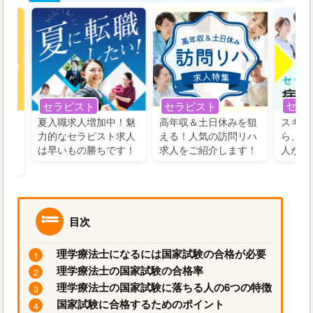
セラ
セラピスト
セラピスト
う！
夏入職求人増加中！魅
高年収＆土日休みを狙
スキル
の好
力的なセラピスト求人
える！人気の訪問リハ
ら、学
るに
は早いもの勝ちです！
求人をご紹介します！
人がお
目次
理学療法士になるには国家試験の合格が必要
理学療法士の国家試験の合格率
理学療法士の国家試験に落ちる人の6つの特徴
国家試験に合格するためのポイント