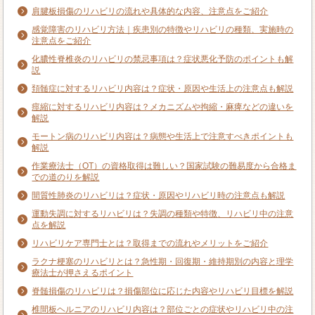
肩腱板損傷のリハビリの流れや具体的な内容、注意点をご紹介
感覚障害のリハビリ方法｜疾患別の特徴やリハビリの種類、実施時の
注意点をご紹介
化膿性脊椎炎のリハビリの禁忌事項は？症状悪化予防のポイントも解
説
頚髄症に対するリハビリ内容は？症状・原因や生活上の注意点も解説
痙縮に対するリハビリ内容は？メカニズムや拘縮・麻痺などの違いを
解説
モートン病のリハビリ内容は？病態や生活上で注意すべきポイントも
解説
作業療法士（OT）の資格取得は難しい？国家試験の難易度から合格ま
での道のりを解説
間質性肺炎のリハビリは？症状・原因やリハビリ時の注意点も解説
運動失調に対するリハビリは？失調の種類や特徴、リハビリ中の注意
点を解説
リハビリケア専門士とは？取得までの流れやメリットをご紹介
ラクナ梗塞のリハビリとは？急性期・回復期・維持期別の内容と理学
療法士が押さえるポイント
脊髄損傷のリハビリは？損傷部位に応じた内容やリハビリ目標を解説
椎間板ヘルニアのリハビリ内容は？部位ごとの症状やリハビリ中の注