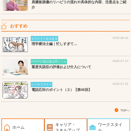
肩腱板損傷のリハビリの流れや具体的な内容、注意点をご紹
介
おすすめ
2020.08.20
セラピストあるある
理学療法士編｜忙しすぎて…
2020.07.27
PTOTST国試過去問ドリル
重度失語症の評価および介入について
2020.07.22
ビジネスマナー
電話応対のポイント（２）【第46回】
TOPへ
キャリア・
ワークスタイ
ホーム
スキルアップ
ル