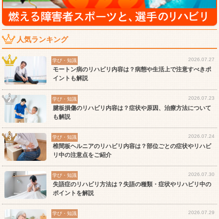
人気ランキング
2026.07.27
学び・知識
モートン病のリハビリ内容は？病態や生活上で注意すべきポ
イントも解説
2026.07.23
学び・知識
腱板損傷のリハビリ内容は？症状や原因、治療方法について
も解説
2026.07.24
学び・知識
椎間板ヘルニアのリハビリ内容は？部位ごとの症状やリハビ
リ中の注意点をご紹介
2026.07.30
学び・知識
失語症のリハビリ方法は？失語の種類・症状やリハビリ中の
ポイントを解説
2026.07.29
学び・知識