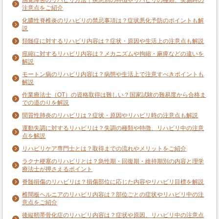
感覚障害のリハビリ方法｜疾患別の特徴やリハビリの種類、実施時の
注意点をご紹介
化膿性脊椎炎のリハビリの禁忌事項は？症状悪化予防のポイントも解
説
頚髄症に対するリハビリ内容は？症状・原因や生活上の注意点も解説
痙縮に対するリハビリ内容は？メカニズムや拘縮・麻痺などの違いを
解説
モートン病のリハビリ内容は？病態や生活上で注意すべきポイントも
解説
作業療法士（OT）の資格取得は難しい？国家試験の難易度から合格ま
での道のりを解説
間質性肺炎のリハビリは？症状・原因やリハビリ時の注意点も解説
運動失調に対するリハビリは？失調の種類や特徴、リハビリ中の注意
点を解説
リハビリケア専門士とは？取得までの流れやメリットをご紹介
ラクナ梗塞のリハビリとは？急性期・回復期・維持期別の内容と理学
療法士が押さえるポイント
脊髄損傷のリハビリは？損傷部位に応じた内容やリハビリ目標を解説
椎間板ヘルニアのリハビリ内容は？部位ごとの症状やリハビリ中の注
意点をご紹介
後縦靭帯骨化症のリハビリ内容は？症状や原因、リハビリ中の注意点