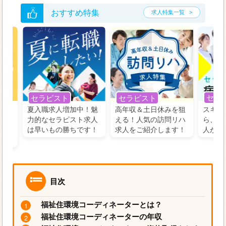
おすすめ特集
求人特集一覧
セラ
セラピスト
セラピスト
う！
夏入職求人増加中！魅
高年収＆土日休みを狙
スキル
の好
力的なセラピスト求人
える！人気の訪問リハ
ら、学
るに
は早いもの勝ちです！
求人をご紹介します！
人がお
目次
福祉住環境コーディネーターとは？
福祉住環境コーディネーターの年収