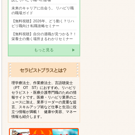
説とリハビリ職への影響
未来のキャリアに出会う。 リハビリ職
の職場ガイド
【無料視聴】2026年、どう動く？リハ
ビリ職向け 転職攻略セミナー
【無料視聴】自分の適職が見つかる？！
栄養士の働く場所まるわかりセミナー
もっと見る
理学療法士、作業療法士、言語聴覚士
（PT OT ST）におすすめ。リハビリ
セラピスト・医療介護専門職のための情
報サイトです。医療・リハビリ業界のニ
ュースに加え、業界リーダーの貴重な提
言、スキルアップ術など仕事と生活に役
立つ情報が満載！ 健康や美容、マネー
情報も紹介します。