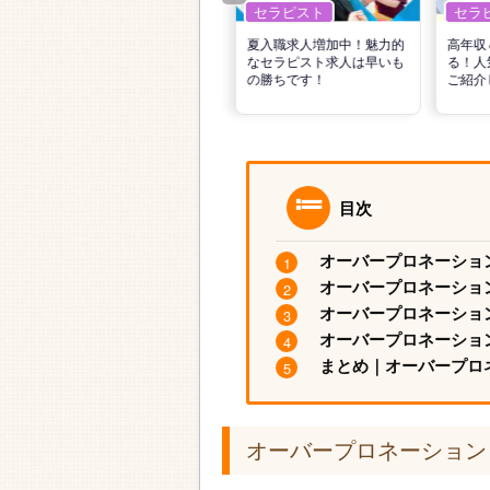
セラピスト
セラピスト
セラ
リ
転職で高収入を狙う！計画
夏入職求人増加中！魅力的
高年収
的な活動でPTの好条件求人
なセラピスト求人は早いも
る！人
を見つけるには？
の勝ちです！
ご紹介
目次
オーバープロネーショ
オーバープロネーショ
オーバープロネーショ
オーバープロネーショ
まとめ｜オーバープロ
オーバープロネーション