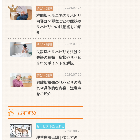
セラピスト
セラピスト
セ
2026.07.24
学び・知識
ート
世の中の需要の高まりとと
ワークライフバランス重視
経
椎間板ヘルニアのリハビリ
スト
もに増加傾向の「介護施
派の方へ！なぜ120日が基
ッ
内容は？部位ごとの症状や
設」求人をご紹介！
準？数え方も解説
ご
リハビリ中の注意点をご紹
介
2026.07.30
学び・知識
失語症のリハビリ方法は？
失語の種類・症状やリハビ
リ中のポイントを解説
2026.07.29
学び・知識
肩腱板損傷のリハビリの流
れや具体的な内容、注意点
をご紹介
おすすめ
セラピストあるある
2020.08.20
理学療法士編｜忙しすぎ