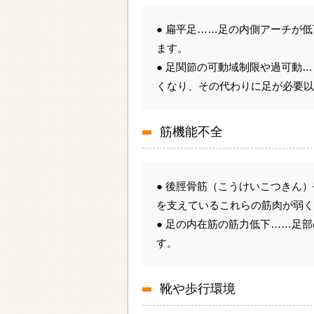
● 扁平足……足の内側アーチが
ます。
● 足関節の可動域制限や過可動
くなり、その代わりに足が必要以
筋機能不全
● 後脛骨筋（こうけいこつきん
を支えているこれらの筋肉が弱く
● 足の内在筋の筋力低下……足
す。
靴や歩行環境