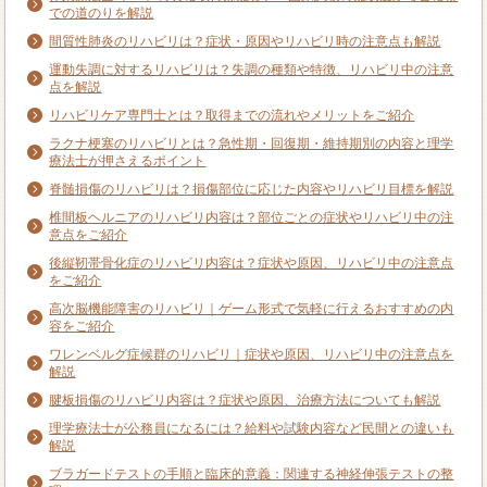
での道のりを解説
間質性肺炎のリハビリは？症状・原因やリハビリ時の注意点も解説
運動失調に対するリハビリは？失調の種類や特徴、リハビリ中の注意
点を解説
リハビリケア専門士とは？取得までの流れやメリットをご紹介
ラクナ梗塞のリハビリとは？急性期・回復期・維持期別の内容と理学
療法士が押さえるポイント
脊髄損傷のリハビリは？損傷部位に応じた内容やリハビリ目標を解説
椎間板ヘルニアのリハビリ内容は？部位ごとの症状やリハビリ中の注
意点をご紹介
後縦靭帯骨化症のリハビリ内容は？症状や原因、リハビリ中の注意点
をご紹介
高次脳機能障害のリハビリ｜ゲーム形式で気軽に行えるおすすめの内
容をご紹介
ワレンベルグ症候群のリハビリ｜症状や原因、リハビリ中の注意点を
解説
腱板損傷のリハビリ内容は？症状や原因、治療方法についても解説
理学療法士が公務員になるには？給料や試験内容など民間との違いも
解説
ブラガードテストの手順と臨床的意義：関連する神経伸張テストの整