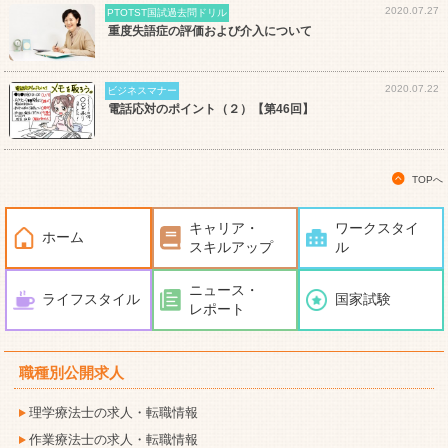
2020.07.27
PTOTST国試過去問ドリル
重度失語症の評価および介入について
2020.07.22
ビジネスマナー
電話応対のポイント（２）【第46回】
TOPへ
キャリア・
ワークスタイ
ホーム
スキルアップ
ル
ニュース・
ライフスタイル
国家試験
レポート
職種別公開求人
理学療法士の求人・転職情報
作業療法士の求人・転職情報