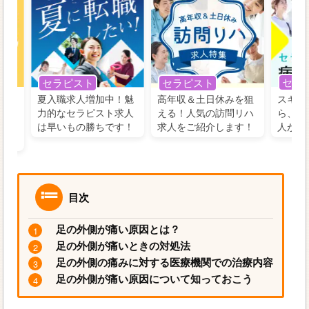
セラ
セラピスト
セラピスト
う！
夏入職求人増加中！魅
高年収＆土日休みを狙
スキル
の好
力的なセラピスト求人
える！人気の訪問リハ
ら、学
るに
は早いもの勝ちです！
求人をご紹介します！
人がお
目次
足の外側が痛い原因とは？
足の外側が痛いときの対処法
足の外側の痛みに対する医療機関での治療内容
足の外側が痛い原因について知っておこう