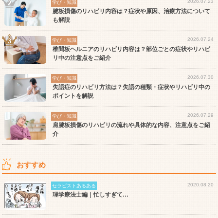
2026.07.23
学び・知識
腱板損傷のリハビリ内容は？症状や原因、治療方法について
も解説
2026.07.24
学び・知識
椎間板ヘルニアのリハビリ内容は？部位ごとの症状やリハビ
リ中の注意点をご紹介
2026.07.30
学び・知識
失語症のリハビリ方法は？失語の種類・症状やリハビリ中の
ポイントを解説
2026.07.29
学び・知識
肩腱板損傷のリハビリの流れや具体的な内容、注意点をご紹
介
おすすめ
2020.08.20
セラピストあるある
理学療法士編｜忙しすぎて…