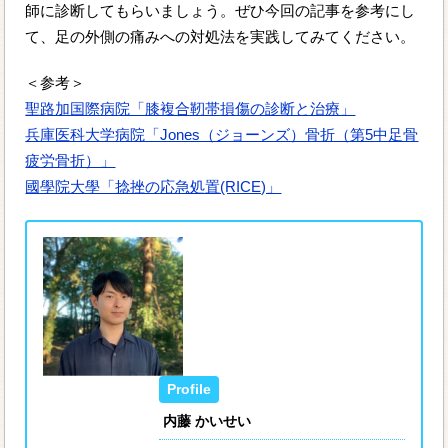
師に診断してもらいましょう。ぜひ今回の記事を参考にし
て、足の外側の痛みへの対処法を実践してみてください。
＜参考＞
聖路加国際病院「膝複合靭帯損傷の診断と治療」
兵庫医科大学病院「Jones（ジョーンズ）骨折（第5中足骨
疲労骨折）」
國學院大學「捻挫の応急処置(RICE)」
内藤 かいせい