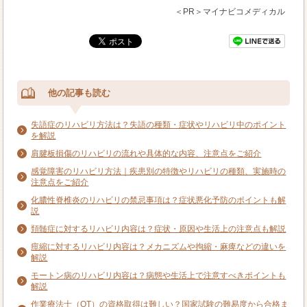
＜PR＞マイナビコメディカル
他の記事も読む
失語症のリハビリ方法は？失語の種類・症状やリハビリ中のポイント
を解説
肩腱板損傷のリハビリの流れや具体的な内容、注意点をご紹介
感覚障害のリハビリ方法｜疾患別の特徴やリハビリの種類、実施時の
注意点をご紹介
化膿性脊椎炎のリハビリの禁忌事項は？症状悪化予防のポイントも解
説
頚髄症に対するリハビリ内容は？症状・原因や生活上の注意点も解説
痙縮に対するリハビリ内容は？メカニズムや拘縮・麻痺などの違いを
解説
モートン病のリハビリ内容は？病態や生活上で注意すべきポイントも
解説
作業療法士（OT）の資格取得は難しい？国家試験の難易度から合格ま