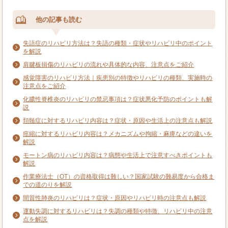
他の記事も読む
失語症のリハビリ方法は？失語の種類・症状やリハビリ中のポイント
を解説
肩腱板損傷のリハビリの流れや具体的な内容、注意点をご紹介
感覚障害のリハビリ方法｜疾患別の特徴やリハビリの種類、実施時の
注意点をご紹介
化膿性脊椎炎のリハビリの禁忌事項は？症状悪化予防のポイントも解
説
頚髄症に対するリハビリ内容は？症状・原因や生活上の注意点も解説
痙縮に対するリハビリ内容は？メカニズムや拘縮・麻痺などの違いを
解説
モートン病のリハビリ内容は？病態や生活上で注意すべきポイントも
解説
作業療法士（OT）の資格取得は難しい？国家試験の難易度から合格ま
での道のりを解説
間質性肺炎のリハビリは？症状・原因やリハビリ時の注意点も解説
運動失調に対するリハビリは？失調の種類や特徴、リハビリ中の注意
点を解説