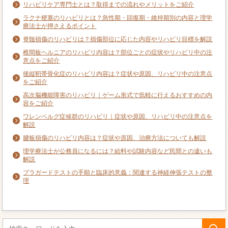
リハビリケア専門士とは？取得までの流れやメリットをご紹介
ラクナ梗塞のリハビリとは？急性期・回復期・維持期別の内容と理学
療法士が押さえるポイント
脊髄損傷のリハビリは？損傷部位に応じた内容やリハビリ目標を解説
椎間板ヘルニアのリハビリ内容は？部位ごとの症状やリハビリ中の注
意点をご紹介
後縦靭帯骨化症のリハビリ内容は？症状や原因、リハビリ中の注意点
をご紹介
高次脳機能障害のリハビリ｜ゲーム形式で気軽に行えるおすすめの内
容をご紹介
ワレンベルグ症候群のリハビリ｜症状や原因、リハビリ中の注意点を
解説
腱板損傷のリハビリ内容は？症状や原因、治療方法についても解説
理学療法士が公務員になるには？給料や試験内容など民間との違いも
解説
ブラガードテストの手順と臨床的意義：関連する神経伸張テストの整
理