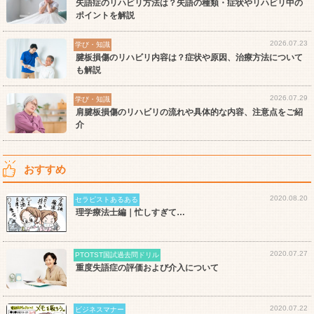
失語症のリハビリ方法は？失語の種類・症状やリハビリ中の
ポイントを解説
2026.07.23
学び・知識
腱板損傷のリハビリ内容は？症状や原因、治療方法について
も解説
2026.07.29
学び・知識
肩腱板損傷のリハビリの流れや具体的な内容、注意点をご紹
介
おすすめ
2020.08.20
セラピストあるある
理学療法士編｜忙しすぎて…
2020.07.27
PTOTST国試過去問ドリル
重度失語症の評価および介入について
2020.07.22
ビジネスマナー