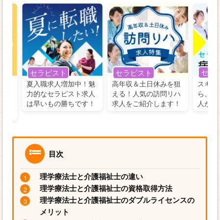
セラ
セラピスト
セラピスト
う！
夏入職求人増加中！魅
高年収＆土日休みを狙
スキル
の好
力的なセラピスト求人
える！人気の訪問リハ
ら、学
るに
は早いもの勝ちです！
求人をご紹介します！
人がお
目次
理学療法士と介護福祉士の違い
理学療法士と介護福祉士の資格取得方法
理学療法士と介護福祉士のダブルライセンスの
メリット