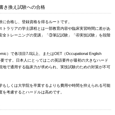
書き換え試験への合格
験に合格し、登録資格を得るルートです。
ストラリアの学士課程とは一部教育内容や臨床実習時間に差があ
安全トレーニングの受講」「③筆記試験」「④実技試験」を段階
c）で各項目7.0以上、またはOET（Occupational English
が必要です。日本人にとってはこの英語要件が最初の大きなハード
現地で通用する臨床力が求められ、実技試験のための対策が不可
学もしくは大学院を卒業するよりも費用や時間を抑えられる可能
度を考慮するとハードルは高めです。
と