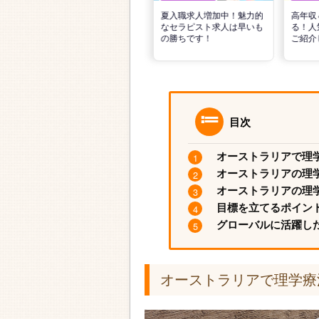
リ
転職で高収入を狙う！計画
夏入職求人増加中！魅力的
高年収
的な活動でPTの好条件求人
なセラピスト求人は早いも
る！人
を見つけるには？
の勝ちです！
ご紹介
目次
オーストラリアで理
オーストラリアの理
オーストラリアの理
目標を立てるポイン
グローバルに活躍し
オーストラリアで理学療