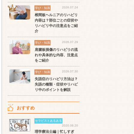
ート
世の中の需要の高まりとと
ワークライフバランス重視
経
2026.07.24
学び・知識
スト
もに増加傾向の「介護施
派の方へ！なぜ120日が基
ッ
椎間板ヘルニアのリハビリ
設」求人をご紹介！
準？数え方も解説
ご
内容は？部位ごとの症状や
リハビリ中の注意点をご紹
介
2026.07.29
学び・知識
肩腱板損傷のリハビリの流
れや具体的な内容、注意点
をご紹介
2026.07.30
学び・知識
失語症のリハビリ方法は？
失語の種類・症状やリハビ
リ中のポイントを解説
おすすめ
セラピストあるある
2020.08.20
理学療法士編｜忙しすぎ