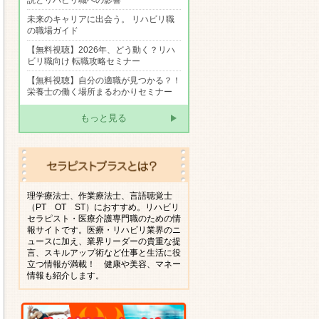
説とリハビリ職への影響
未来のキャリアに出会う。 リハビリ職
の職場ガイド
【無料視聴】2026年、どう動く？リハ
ビリ職向け 転職攻略セミナー
【無料視聴】自分の適職が見つかる？！
栄養士の働く場所まるわかりセミナー
もっと見る
理学療法士、作業療法士、言語聴覚士
（PT OT ST）におすすめ。リハビリ
セラピスト・医療介護専門職のための情
報サイトです。医療・リハビリ業界のニ
ュースに加え、業界リーダーの貴重な提
言、スキルアップ術など仕事と生活に役
立つ情報が満載！ 健康や美容、マネー
情報も紹介します。