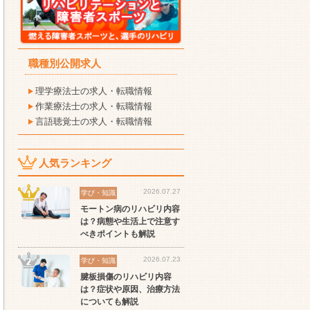
職種別公開求人
理学療法士の求人・転職情報
作業療法士の求人・転職情報
言語聴覚士の求人・転職情報
人気ランキング
2026.07.27
学び・知識
モートン病のリハビリ内容
は？病態や生活上で注意す
べきポイントも解説
2026.07.23
学び・知識
腱板損傷のリハビリ内容
は？症状や原因、治療方法
についても解説
セラピスト
セラピスト
セ