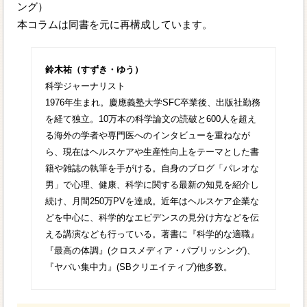
ング）
本コラムは同書を元に再構成しています。
鈴木祐（すずき・ゆう）
科学ジャーナリスト
1976年生まれ。慶應義塾大学SFC卒業後、出版社勤務
を経て独立。10万本の科学論文の読破と600人を超え
る海外の学者や専門医へのインタビューを重ねなが
ら、現在はヘルスケアや生産性向上をテーマとした書
籍や雑誌の執筆を手がける。自身のブログ「パレオな
男」で心理、健康、科学に関する最新の知見を紹介し
続け、月間250万PVを達成。近年はヘルスケア企業な
どを中心に、科学的なエビデンスの見分け方などを伝
える講演なども行っている。著書に『科学的な適職』
『最高の体調』(クロスメディア・パブリッシング)、
『ヤバい集中力』(SBクリエイティブ)他多数。