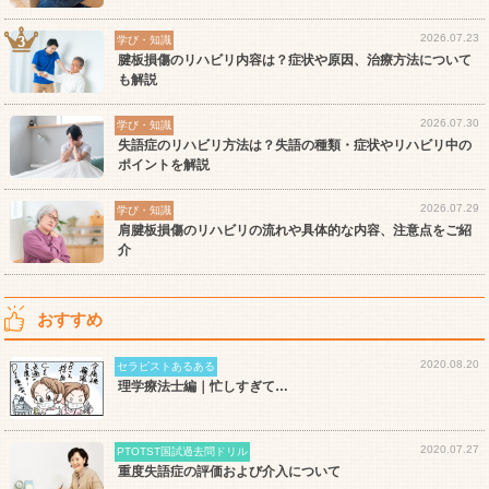
2026.07.23
学び・知識
腱板損傷のリハビリ内容は？症状や原因、治療方法について
も解説
2026.07.30
学び・知識
失語症のリハビリ方法は？失語の種類・症状やリハビリ中の
ポイントを解説
2026.07.29
学び・知識
肩腱板損傷のリハビリの流れや具体的な内容、注意点をご紹
介
おすすめ
2020.08.20
セラピストあるある
理学療法士編｜忙しすぎて…
2020.07.27
PTOTST国試過去問ドリル
重度失語症の評価および介入について