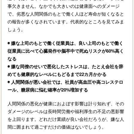
事欠きません。なかでも大きいのは健康面へのダメージ
で、劣悪な人間関係のもとで働く人ほど寿命が短くなると
の報告が多くなされています。代表的なところを見てみま
しょう。
◉ 嫌な上司のもとで働く従業員は、良い上司のもとで働く
従業員に比べて心臓発作や脳卒中で死ぬリスクが60%高く
なる
◉ 嫌な同僚のせいで悪化したストレスは、たとえ会社を辞
めても健康的なレべルにもどるまで22カ月かかる
◉ 人間関係が悪い会社では、社員が高血圧や高コレステロ
ール、糖尿病に悩む確率が20%増加する
人間関係の悪化が健康におよぼす影響は計り知れず、その
ダメージのレベルは長時間労働や福利厚生の不足の悪影響
を上回ります。どれだけ業績が良い会社だろうが、嫌な人
間に囲まれて過ごすだけの価値はないでしょう。