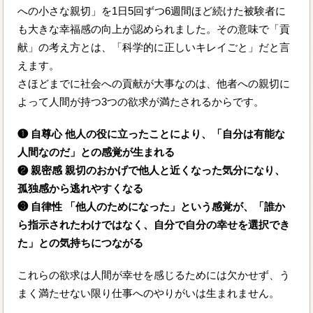
への小さな親切」を1日5回ずつ6週間ほど続けた被験者に
も大きな幸福感の向上が認められました。その意味で「貢
献」の考え方とは、「科学的に正しいキレイごと」だと言
えます。
さほどまでに社会への貢献が大事なのは、他者への親切に
よって人間が持つ3つの欲求が満たされるからです。
❶ 自尊心 他人の役に立ったことにより、「自分は有能な
人間なのだ」との感覚が生まれる
❷ 親密感 親切のおかげで他人と近くなった気分になり、
孤独感から逃れやすくなる
❸ 自律性 「他人のためになった」という感覚が、「誰か
ら指示されたわけではなく、自分で自分の幸せを選択でき
た」との気持ちにつながる
これらの欲求は人間が幸せを感じるためには欠かせず、う
まく満たせない限り仕事へのやりがいは生まれません。