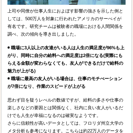
上司や同僚が仕事人生におよぼす影響の強さを示した例と
しては、500万人を対象に行われたアメリカのサーべイが
有名です。研究チームは被験者の職場における人間関係を
調べ、次の傾向を導き出しました。
◉ 職場に3人以上の友達がいる人は人生の満足度が96%も上
がり、同時に自分の給料への満足度は2倍になる(実際にも
らえる金額が変わらなくても、友人ができるだけで給料の
魅力が上がる)
◉ 職場に最高の友人がいる場合は、仕事のモチべーション
が7倍になり、作業のスピードが上がる
思わず目を疑うレべルの数値ですが、給料の多さや仕事の
楽しさなどの要因とは関係なく、社内に良い友人がいるだ
けでも人生が幸福になるのは確実なようです。
さらに信頼性が高いデータとしては、フロリダ州立大学の
メタ分析も参考になります。こちらは約22万人のデータを