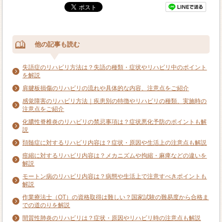
他の記事も読む
失語症のリハビリ方法は？失語の種類・症状やリハビリ中のポイント
を解説
肩腱板損傷のリハビリの流れや具体的な内容、注意点をご紹介
感覚障害のリハビリ方法｜疾患別の特徴やリハビリの種類、実施時の
注意点をご紹介
化膿性脊椎炎のリハビリの禁忌事項は？症状悪化予防のポイントも解
説
頚髄症に対するリハビリ内容は？症状・原因や生活上の注意点も解説
痙縮に対するリハビリ内容は？メカニズムや拘縮・麻痺などの違いを
解説
モートン病のリハビリ内容は？病態や生活上で注意すべきポイントも
解説
作業療法士（OT）の資格取得は難しい？国家試験の難易度から合格ま
での道のりを解説
間質性肺炎のリハビリは？症状・原因やリハビリ時の注意点も解説