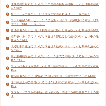
運動失調に対するリハビリは？失調の種類や特徴、リハビリ中の注意
点を解説
リハビリケア専門士とは？取得までの流れやメリットをご紹介
ラクナ梗塞のリハビリとは？急性期・回復期・維持期別の内容と理学
療法士が押さえるポイント
脊髄損傷のリハビリは？損傷部位に応じた内容やリハビリ目標を解説
椎間板ヘルニアのリハビリ内容は？部位ごとの症状やリハビリ中の注
意点をご紹介
後縦靭帯骨化症のリハビリ内容は？症状や原因、リハビリ中の注意点
をご紹介
高次脳機能障害のリハビリ｜ゲーム形式で気軽に行えるおすすめの内
容をご紹介
ワレンベルグ症候群のリハビリ｜症状や原因、リハビリ中の注意点を
解説
腱板損傷のリハビリ内容は？症状や原因、治療方法についても解説
理学療法士が公務員になるには？給料や試験内容など民間との違いも
解説
ブラガードテストの手順と臨床的意義：関連する神経伸張テストの整
理