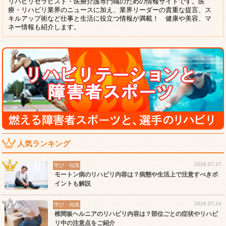
リハビリセラピスト・医療介護専門職のための情報サイトです。医
療・リハビリ業界のニュースに加え、業界リーダーの貴重な提言、ス
キルアップ術など仕事と生活に役立つ情報が満載！ 健康や美容、マ
ネー情報も紹介します。
人気ランキング
2026.07.27
学び・知識
モートン病のリハビリ内容は？病態や生活上で注意すべきポ
イントも解説
2026.07.24
学び・知識
椎間板ヘルニアのリハビリ内容は？部位ごとの症状やリハビ
リ中の注意点をご紹介