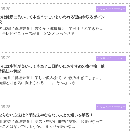
.05.30
ヘルス＆ビューティー
つは健康に良いって本当？すごいといわれる理由や取るポイン
説
村 瑞樹／管理栄養士 古くから健康食として利用されてきたは
。テレビやニュース記事、SNSといったさま...
.05.29
ヘルス＆ビューティー
いには牛乳が良いって本当？二日酔いにおすすめの食べ物・飲
予防法を解説
田 光世／管理栄養士 楽しい飲み会でつい飲みすぎてしまい、
頭痛と吐き気に悩まされる……。 そんなつら...
.05.28
ヘルス＆ビューティー
ならない方法は？予防法やならない人との違いを解説！
川 衣梨／管理栄養士 テスト中や仕事中に突然、お腹がなって
たことはないでしょうか。 まわりが静かな...