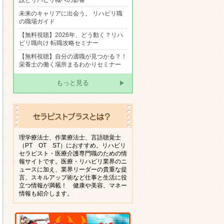
説とリハビリ職への影響
未来のキャリアに出会う。 リハビリ職
の職場ガイド
【無料視聴】2026年、どう動く？リハ
ビリ職向け 転職攻略セミナー
【無料視聴】自分の適職が見つかる？！
栄養士の働く場所まるわかりセミナー
もっと見る
理学療法士、作業療法士、言語聴覚士
（PT OT ST）におすすめ。リハビリ
セラピスト・医療介護専門職のための情
報サイトです。医療・リハビリ業界のニ
ュースに加え、業界リーダーの貴重な提
言、スキルアップ術など仕事と生活に役
立つ情報が満載！ 健康や美容、マネー
情報も紹介します。