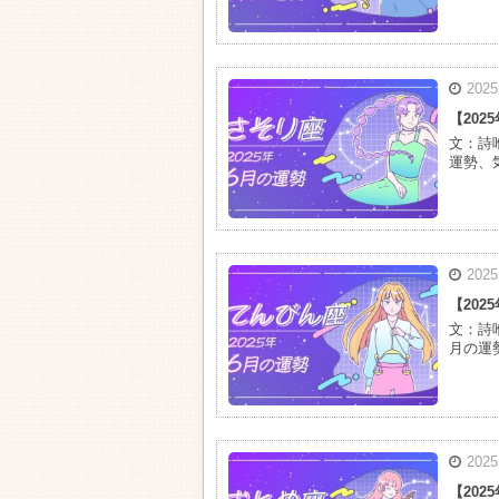
2025
【20
文：詩
運勢、
2025
【20
文：詩
月の運
2025
【20