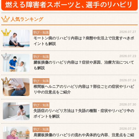
人気ランキング
2026.07.27
学び・知識
モートン病のリハビリ内容は？病態や生活上で注意すべきポ
イントも解説
2026.07.23
学び・知識
腱板損傷のリハビリ内容は？症状や原因、治療方法について
も解説
2026.07.24
学び・知識
椎間板ヘルニアのリハビリ内容は？部位ごとの症状やリハビ
リ中の注意点をご紹介
2026.07.30
学び・知識
失語症のリハビリ方法は？失語の種類・症状やリハビリ中の
ポイントを解説
2026.07.29
学び・知識
肩腱板損傷のリハビリの流れや具体的な内容、注意点をご紹