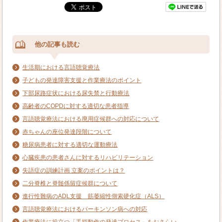
他の記事も読む
生活期における言語聴覚療法
子どもの発達障害支援と作業療法のポイント
下部尿路症状における尿失禁と行動療法
高齢者のCOPDに対する適切な患者指導
言語聴覚療法における廃用症候群への対応について
赤ちゃんの座位発達段階について
糖尿病患者に対する適切な運動療法
心臓疾患の患者さんに対するリハビリテーション
失語症の訓練計画 立案のポイントは？
二分脊椎と脊髄係留症候群について
進行性難病のADL支援 筋萎縮性側索硬化症（ALS）
言語聴覚療法におけるパーキンソン病への対応