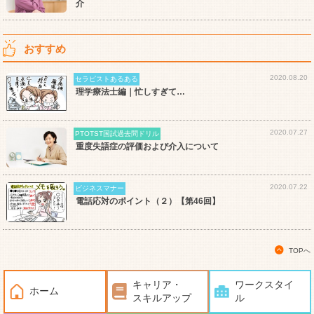
介
おすすめ
2020.08.20
セラピストあるある
理学療法士編｜忙しすぎて…
2020.07.27
PTOTST国試過去問ドリル
重度失語症の評価および介入について
2020.07.22
ビジネスマナー
電話応対のポイント（２）【第46回】
TOPへ
キャリア・
ワークスタイ
ホーム
スキルアップ
ル