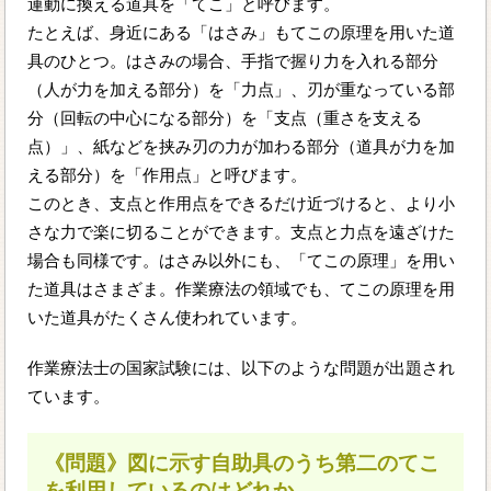
運動に換える道具を「てこ」と呼びます。
たとえば、身近にある「はさみ」もてこの原理を用いた道
具のひとつ。はさみの場合、手指で握り力を入れる部分
（人が力を加える部分）を「力点」、刃が重なっている部
分（回転の中心になる部分）を「支点（重さを支える
点）」、紙などを挟み刃の力が加わる部分（道具が力を加
える部分）を「作用点」と呼びます。
このとき、支点と作用点をできるだけ近づけると、より小
さな力で楽に切ることができます。支点と力点を遠ざけた
場合も同様です。はさみ以外にも、「てこの原理」を用い
た道具はさまざま。作業療法の領域でも、てこの原理を用
いた道具がたくさん使われています。
作業療法士の国家試験には、以下のような問題が出題され
ています。
《問題》図に示す自助具のうち第二のてこ
を利用しているのはどれか。