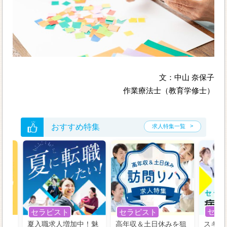
文：中山 奈保子
作業療法士（教育学修士）
おすすめ特集
求人特集一覧
セラ
セラピスト
セラピスト
う！
夏入職求人増加中！魅
高年収＆土日休みを狙
スキル