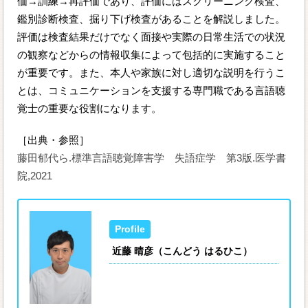
価→訓練→再評価であり、評価にはスクリーニング検査、
鑑別診断検査、掘り下げ検査があることを解説しました。
評価は検査結果だけでなく面接や実際の日常生活での状況
の観察などからの情報収集によって包括的に実施すること
が重要です。また、本人や家族に対し適切な説明を行うこ
とは、コミュニケーションを支援する専門職である言語聴
覚士の重要な役割になります。
［出典・参照］
藤田郁代ら.標準言語聴覚障害学 失語症学 第3版.医学書
院,2021
近藤 晴彦（こんどう はるひこ）