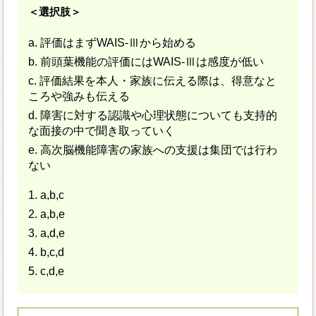
＜選択肢＞
a. 評価はまずWAIS-Ⅲから始める
b. 前頭葉機能の評価にはWAIS-Ⅲは感度が低い
c. 評価結果を本人・家族に伝える際は、得意なと
ころや強みも伝える
d. 障害に対する認識や心理状態についても支持的
な面接の中で聞き取っていく
e. 高次脳機能障害の家族への支援は集団では行わ
ない
1. a,b,c
2. a,b,e
3. a,d,e
4. b,c,d
5. c,d,e