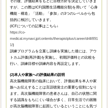
その後、評価結果をもとに目標方針を決定していきま
すが、この際はICF(国際生活機能分類)を用いて「心身
機能・構造」「活動」「参加」の3つのレベルから包
括的に検討していきます。
(ICFについての記事はこちら↓
https://co-
medical.mynavi.jp/contents/therapistplus/career/drill/891
1/
)
訓練プログラムを立案し訓練を実施した後には、アウ
トカム評価(再評価)を実施し、初期評価時との比較を
行い、訓練目標や訓練内容を再設定します。
(2)本人や家族への評価結果の説明
高次脳機能障害の臨床において、評価結果を本人や家
族へお伝えすることは言語聴覚士の重要な役割になり
ます。高次脳機能障害の患者さんは、自己の状態に関
する認識をもちにくい場合が多く、日常生活での困難
が高次脳機能障害に起因しているということにも気づ