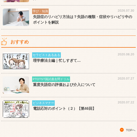
2026.07.30
学び・知識
失語症のリハビリ方法は？失語の種類・症状やリハビリ中の
ポイントを解説
おすすめ
2020.08.20
セラピストあるある
理学療法士編｜忙しすぎて…
2020.07.27
PTOTST国試過去問ドリル
重度失語症の評価および介入について
2020.07.22
ビジネスマナー
電話応対のポイント（２）【第46回】
TOPへ