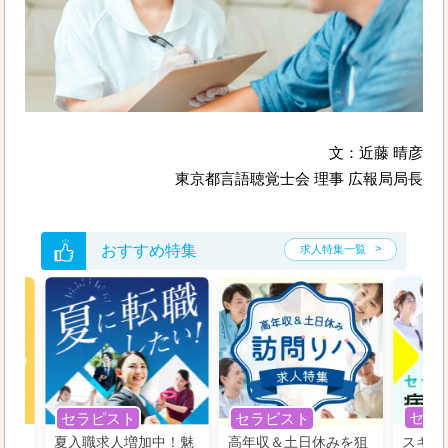
文：近藤 晴彦
東京都言語聴覚士会 理事 広報局局長
おすすめ特集
求人特集一覧
セラ
セラピスト
セラピスト
う！
夏入職求人増加中！魅
高年収＆土日休みを狙
スキル