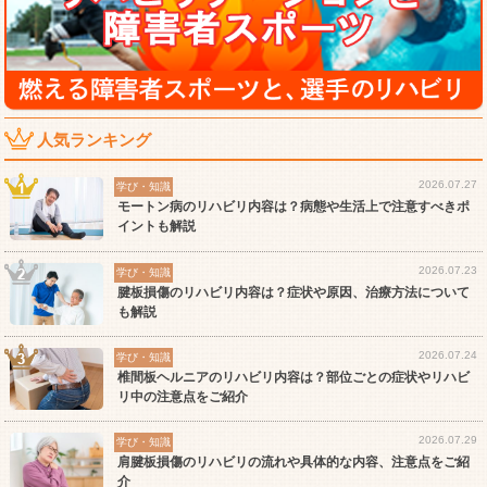
人気ランキング
2026.07.27
学び・知識
モートン病のリハビリ内容は？病態や生活上で注意すべきポ
イントも解説
2026.07.23
学び・知識
腱板損傷のリハビリ内容は？症状や原因、治療方法について
も解説
2026.07.24
学び・知識
椎間板ヘルニアのリハビリ内容は？部位ごとの症状やリハビ
リ中の注意点をご紹介
2026.07.29
学び・知識
肩腱板損傷のリハビリの流れや具体的な内容、注意点をご紹
介