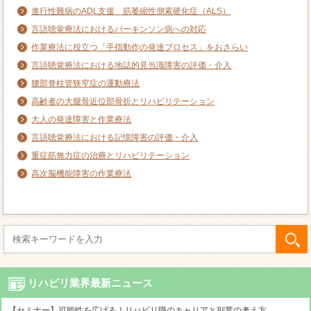
進行性難病のADL支援 筋萎縮性側索硬化症（ALS）
言語聴覚療法におけるパーキンソン病への対応
作業療法に役立つ「手指動作の発達プロセス」をおさらい
言語聴覚療法における地誌的見当識障害の評価・介入
腰部脊柱管狭窄症の運動療法
高齢者の大腿骨近位部骨折とリハビリテーション
大人の発達障害と作業療法
言語聴覚療法における記憶障害の評価・介入
重症筋無力症の治療とリハビリテーション
高次脳機能障害の作業療法
リハビリ業界最新ニュース
【セミナー】可能性を広げる！リハビリ職のキャリアと副業の考え方