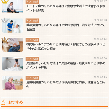
2026.07.27
学び・知識
モートン病のリハビリ内容は？病態や生活上で注意すべきポ
イントも解説
2026.07.23
学び・知識
腱板損傷のリハビリ内容は？症状や原因、治療方法について
も解説
2026.07.24
学び・知識
椎間板ヘルニアのリハビリ内容は？部位ごとの症状やリハビ
リ中の注意点をご紹介
2026.07.30
学び・知識
失語症のリハビリ方法は？失語の種類・症状やリハビリ中の
ポイントを解説
2026.07.29
学び・知識
肩腱板損傷のリハビリの流れや具体的な内容、注意点をご紹
介
おすすめ