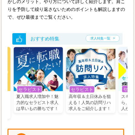
がしのメリット、やり方について詳しく紹介します。肩こ
りを予防して繰り返さないためのポイントも解説しますの
で、ぜひ最後までご覧ください。
おすすめ特集
求人特集一覧
セラ
セラピスト
セラピスト
う！
夏入職求人増加中！魅
高年収＆土日休みを狙
スキル
の好
力的なセラピスト求人
える！人気の訪問リハ
ら、学
るに
は早いもの勝ちです！
求人をご紹介します！
人がお