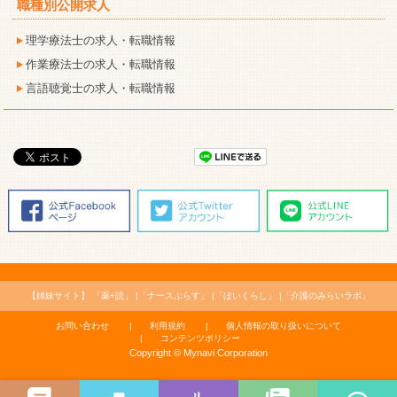
職種別公開求人
理学療法士の求人・転職情報
作業療法士の求人・転職情報
言語聴覚士の求人・転職情報
【姉妹サイト】
「薬+読」
「ナースぷらす」
「ほいくらし」
「介護のみらいラボ」
お問い合わせ
利用規約
個人情報の取り扱いについて
コンテンツポリシー
Copyright © Mynavi Corporation