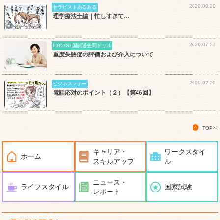
2020.08.20
セラピストあるある
理学療法士編｜忙しすぎて…
2020.07.27
PTOTST国試過去問ドリル
重度失語症の評価および介入について
2020.07.22
ビジネスマナー
電話応対のポイント（２）【第46回】
TOPへ
キャリア・
ワークスタイ
ホーム
スキルアップ
ル
ニュース・
ライフスタイル
国家試験
レポート