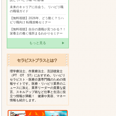
説とリハビリ職への影響
未来のキャリアに出会う。 リハビリ職
の職場ガイド
【無料視聴】2026年、どう動く？リハ
ビリ職向け 転職攻略セミナー
【無料視聴】自分の適職が見つかる？！
栄養士の働く場所まるわかりセミナー
もっと見る
理学療法士、作業療法士、言語聴覚士
（PT OT ST）におすすめ。リハビリ
セラピスト・医療介護専門職のための情
報サイトです。医療・リハビリ業界のニ
ュースに加え、業界リーダーの貴重な提
言、スキルアップ術など仕事と生活に役
立つ情報が満載！ 健康や美容、マネー
情報も紹介します。