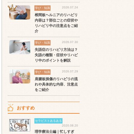
2026.07.24
学び・知識
椎間板ヘルニアのリハビリ
セラピスト
セラピスト
セ
内容は？部位ごとの症状や
ート
世の中の需要の高まりとと
ワークライフバランス重視
経
リハビリ中の注意点をご紹
スト
もに増加傾向の「介護施
派の方へ！なぜ120日が基
ッ
介
設」求人をご紹介！
準？数え方も解説
ご
2026.07.30
学び・知識
失語症のリハビリ方法は？
失語の種類・症状やリハビ
リ中のポイントを解説
2026.07.29
学び・知識
肩腱板損傷のリハビリの流
れや具体的な内容、注意点
をご紹介
おすすめ
セラピストあるある
2020.08.20
理学療法士編｜忙しすぎ