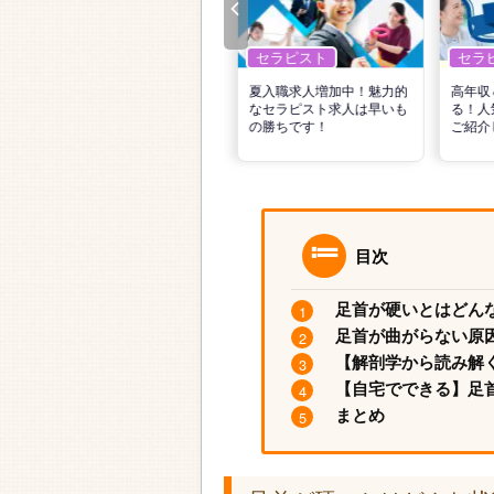
セラピスト
セラピスト
セラ
リ
転職で高収入を狙う！計画
夏入職求人増加中！魅力的
高年収
的な活動でPTの好条件求人
なセラピスト求人は早いも
る！人
を見つけるには？
の勝ちです！
ご紹介
目次
足首が硬いとはどん
足首が曲がらない原
【解剖学から読み解
【自宅でできる】足
まとめ