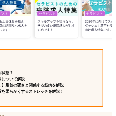
ピスト
セラピスト
セラピスト
＆土日休みを狙え
スキルアップを狙うなら、
2026年に向けてスタ
気の訪問リハ求人を
学びの多い病院求人がおす
ダッシュ！新卒セラピ
します！
すめです！
向け求人特集です。
な状態？
因について解説
く】足首の硬さと関係する筋肉を解説
首を柔らかくするストレッチを解説！