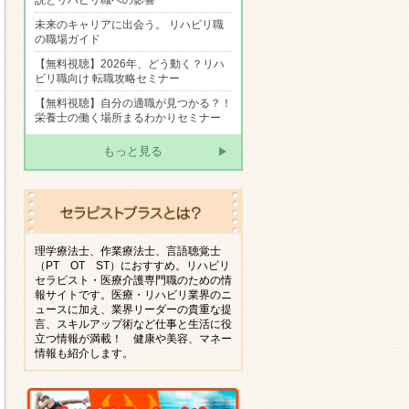
説とリハビリ職への影響
未来のキャリアに出会う。 リハビリ職
の職場ガイド
【無料視聴】2026年、どう動く？リハ
ビリ職向け 転職攻略セミナー
【無料視聴】自分の適職が見つかる？！
栄養士の働く場所まるわかりセミナー
もっと見る
理学療法士、作業療法士、言語聴覚士
（PT OT ST）におすすめ。リハビリ
セラピスト・医療介護専門職のための情
報サイトです。医療・リハビリ業界のニ
ュースに加え、業界リーダーの貴重な提
言、スキルアップ術など仕事と生活に役
立つ情報が満載！ 健康や美容、マネー
情報も紹介します。