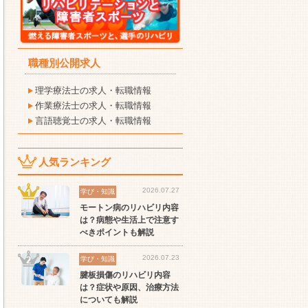
職種別公開求人
理学療法士の求人・転職情報
作業療法士の求人・転職情報
言語聴覚士の求人・転職情報
人気ランキング
2026.07.27
学び・知識
モートン病のリハビリ内容
は？病態や生活上で注意す
べきポイントも解説
2026.07.23
学び・知識
セラピスト
セラピスト
セ
腱板損傷のリハビリ内容
ート
世の中の需要の高まりとと
ワークライフバランス重視
経
は？症状や原因、治療方法
スト
もに増加傾向の「介護施
派の方へ！なぜ120日が基
ッ
についても解説
設」求人をご紹介！
準？数え方も解説
ご