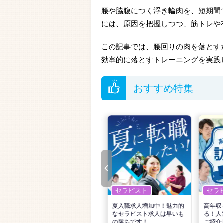
腰や脇腹につく浮き輪肉を、短期間
には、原因を把握しつつ、筋トレや
この記事では、腰回りの肉を落とす
効率的に落とすトレーニングを実践
おすすめ特集
セラピスト
セラピスト
セラ
リ
転職で高収入を狙う！計画
夏入職求人増加中！魅力的
高年収
的な活動でPTの好条件求人
なセラピスト求人は早いも
る！人
を見つけるには？
の勝ちです！
ご紹介