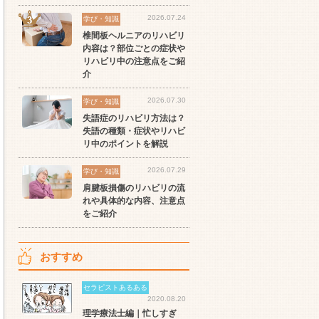
2026.07.24
学び・知識
椎間板ヘルニアのリハビリ
内容は？部位ごとの症状や
リハビリ中の注意点をご紹
介
2026.07.30
学び・知識
失語症のリハビリ方法は？
失語の種類・症状やリハビ
リ中のポイントを解説
2026.07.29
学び・知識
肩腱板損傷のリハビリの流
れや具体的な内容、注意点
をご紹介
おすすめ
セラピストあるある
2020.08.20
理学療法士編｜忙しすぎ