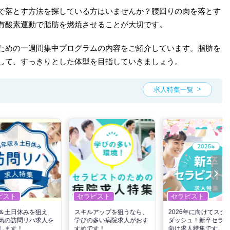
で落とす方法を探している方はいませんか？腰回りの肉を落とす
有酸素運動で脂肪を燃焼させることが大切です。
ための一週間集中プログラムの内容をご紹介しています。脂肪を
して、すっきりとした体型を目指していきましょう。
求人特集一覧
ピスト
セラピスト
セラピスト
＆土日休みを狙え
スキルアップを狙うなら、
2026年に向けてスタ
気の訪問リハ求人を
学びの多い病院求人がおす
ダッシュ！新卒セラピ
します！
すめです！
向け求人特集です。