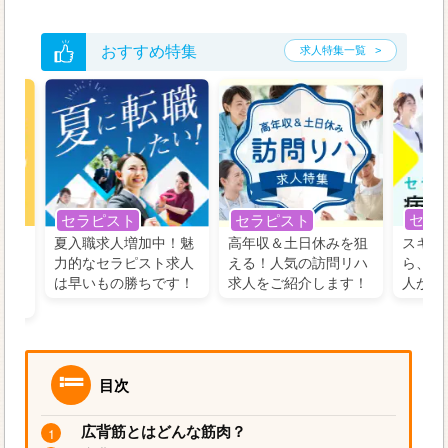
おすすめ特集
求人特集一覧
セラ
セラピスト
セラピスト
う！
夏入職求人増加中！魅
高年収＆土日休みを狙
スキル
の好
力的なセラピスト求人
える！人気の訪問リハ
ら、学
るに
は早いもの勝ちです！
求人をご紹介します！
人がお
目次
広背筋とはどんな筋肉？