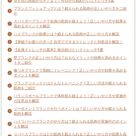
冷え性の原因からケアまで！今日から始めたいストレッチ3選
プランクプッシュアップとは？鍛えられる筋肉や正しいやり方をご紹
介
スパイダープランクで全身の筋肉を鍛えよう！正しいやり方や効果を
高めるポイントを解説
ハイプランクの効果とは？鍛えられる筋肉や正しいやり方を解説
【便秘でお困りの方へ】自宅でできるストレッチと対処法を解説！
【全身ストレッチの基本】毎日続けたいストレッチ5選
壁プランクの正しいやり方は？おもなメリットや効果を高めるポイン
トをご紹介
膝つきプランクで気軽にトレーニング！正しいやり方や効果を高める
ポイントを解説
プランクジャックとはどんなトレーニング？正しい方法や鍛えられる
筋肉をご紹介
バランスボールプランクで体幹筋を鍛えよう！正しいやり方や実施中
の注意点を解説
ツーポイントプランクを行うポイントは？正しいやり方や鍛えられる
筋肉を解説
ハイリバースプランクのやり方は？鍛えられる筋肉や実施中のポイン
トを解説
リバースプランクはどの筋肉を鍛えられる？正しいやり方や効果を高