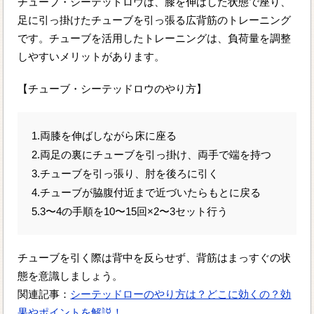
チューブ・シーテッドロウは、膝を伸ばした状態で座り、
足に引っ掛けたチューブを引っ張る広背筋のトレーニング
です。チューブを活用したトレーニングは、負荷量を調整
しやすいメリットがあります。
【チューブ・シーテッドロウのやり方】
1.両膝を伸ばしながら床に座る
2.両足の裏にチューブを引っ掛け、両手で端を持つ
3.チューブを引っ張り、肘を後ろに引く
4.チューブが脇腹付近まで近づいたらもとに戻る
5.3〜4の手順を10〜15回×2〜3セット行う
チューブを引く際は背中を反らせず、背筋はまっすぐの状
態を意識しましょう。
関連記事：
シーテッドローのやり方は？どこに効くの？効
果やポイントを解説！