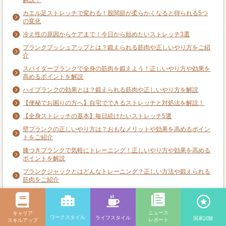
解説！
カエル足ストレッチで変わる！股関節が柔らかくなると得られる5つ
の変化
冷え性の原因からケアまで！今日から始めたいストレッチ3選
プランクプッシュアップとは？鍛えられる筋肉や正しいやり方をご紹
介
スパイダープランクで全身の筋肉を鍛えよう！正しいやり方や効果を
高めるポイントを解説
ハイプランクの効果とは？鍛えられる筋肉や正しいやり方を解説
【便秘でお困りの方へ】自宅でできるストレッチと対処法を解説！
【全身ストレッチの基本】毎日続けたいストレッチ5選
壁プランクの正しいやり方は？おもなメリットや効果を高めるポイン
トをご紹介
膝つきプランクで気軽にトレーニング！正しいやり方や効果を高める
ポイントを解説
プランクジャックとはどんなトレーニング？正しい方法や鍛えられる
筋肉をご紹介
バランスボールプランクで体幹筋を鍛えよう！正しいやり方や実施中
の注意点を解説
ニュース
キャリア
ツーポイントプランクを行うポイントは？正しいやり方や鍛えられる
ワークスタイル
ライフスタイル
国家試験
レポート
スキルアップ
筋肉を解説