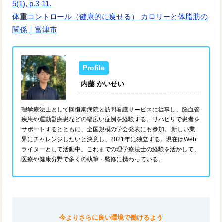
5(1), p.3-11.
体重コントロール（健康的に痩せる） カロリーと体脂肪の
関係｜富津市
内藤 かいせい
理学療法士として回復期病院と訪問看護サービスに従事し、脳血管
疾患や運動器疾患などの幅広い症例を経験する。リハビリで患者を
サポートするとともに、全国規模の学会発表にも参加。 新しい業
界にチャレンジしたいと決意し、2021年に独立する。現在はWeb
ライターとして活動中。これまでの理学療法士の経験を活かして、
医療や健康分野で多くの執筆・監修に携わっている。
今よりさらに良い環境で働けるよう