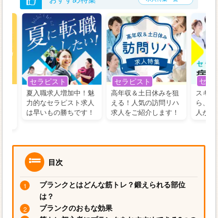
セラ
セラピスト
セラピスト
う！
夏入職求人増加中！魅
高年収＆土日休みを狙
スキル
の好
力的なセラピスト求人
える！人気の訪問リハ
ら、学
るに
は早いもの勝ちです！
求人をご紹介します！
人がお
目次
プランクとはどんな筋トレ？鍛えられる部位
は？
プランクのおもな効果