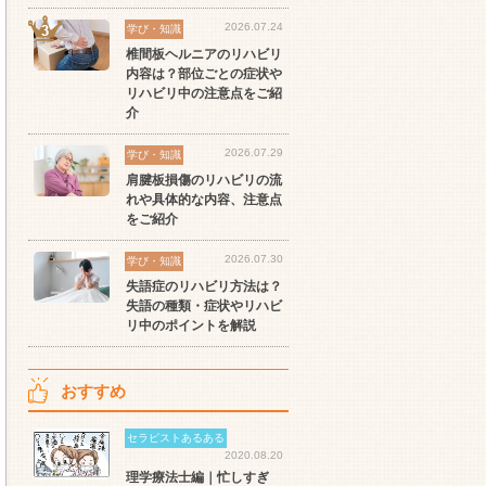
セラピスト
セラピスト
セ
2026.07.24
学び・知識
ート
世の中の需要の高まりとと
ワークライフバランス重視
経
椎間板ヘルニアのリハビリ
スト
もに増加傾向の「介護施
派の方へ！なぜ120日が基
ッ
内容は？部位ごとの症状や
設」求人をご紹介！
準？数え方も解説
ご
リハビリ中の注意点をご紹
介
2026.07.29
学び・知識
肩腱板損傷のリハビリの流
れや具体的な内容、注意点
をご紹介
2026.07.30
学び・知識
失語症のリハビリ方法は？
失語の種類・症状やリハビ
リ中のポイントを解説
おすすめ
セラピストあるある
2020.08.20
理学療法士編｜忙しすぎ