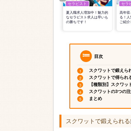
セラピスト
セラピスト
セラ
リ
転職で高収入を狙う！計画
夏入職求人増加中！魅力的
高年収
的な活動でPTの好条件求人
なセラピスト求人は早いも
る！人
を見つけるには？
の勝ちです！
ご紹介
目次
スクワットで鍛えら
スクワットで得られ
【種類別】スクワッ
スクワットの3つの
まとめ
スクワットで鍛えられる