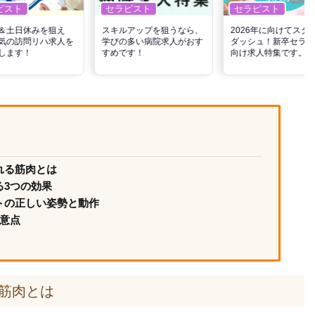
ピスト
セラピスト
セラピスト
＆土日休みを狙え
スキルアップを狙うなら、
2026年に向けてスタ
気の訪問リハ求人を
学びの多い病院求人がおす
ダッシュ！新卒セラピ
します！
すめです！
向け求人特集です。
れる筋肉とは
る3つの効果
トの正しい姿勢と動作
注意点
筋肉とは