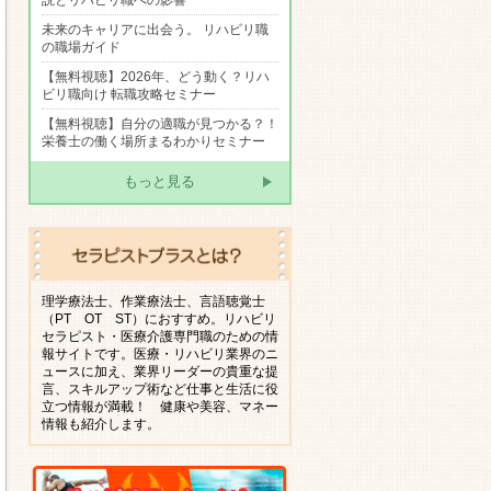
説とリハビリ職への影響
未来のキャリアに出会う。 リハビリ職
の職場ガイド
【無料視聴】2026年、どう動く？リハ
ビリ職向け 転職攻略セミナー
【無料視聴】自分の適職が見つかる？！
栄養士の働く場所まるわかりセミナー
もっと見る
理学療法士、作業療法士、言語聴覚士
（PT OT ST）におすすめ。リハビリ
セラピスト・医療介護専門職のための情
報サイトです。医療・リハビリ業界のニ
ュースに加え、業界リーダーの貴重な提
言、スキルアップ術など仕事と生活に役
立つ情報が満載！ 健康や美容、マネー
情報も紹介します。