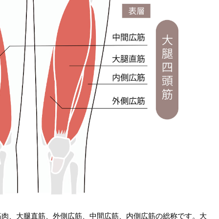
筋肉、大腿直筋、外側広筋、中間広筋、内側広筋の総称です。大