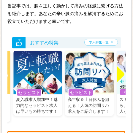
当記事では、膝を正しく動かして痛みの軽減に繋げる方法
を紹介します。あなたの辛い膝の痛みを解消するためにお
役立ていただけますと幸いです。
おすすめ特集
求人特集一覧
セラ
セラピスト
セラピスト
う！
夏入職求人増加中！魅
高年収＆土日休みを狙
スキル
の好
力的なセラピスト求人
える！人気の訪問リハ
ら、学
るに
は早いもの勝ちです！
求人をご紹介します！
人がお