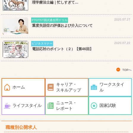
理学療法士編｜忙しすぎて…
2020.07.27
PTOTST国試過去問ドリル
重度失語症の評価および介入について
2020.07.22
ビジネスマナー
電話応対のポイント（２）【第46回】
TOPへ
キャリア・
ワークスタイ
ホーム
スキルアップ
ル
ニュース・
ライフスタイル
国家試験
レポート
職種別公開求人