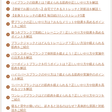
ハイプランクの効果とは？鍛えられる筋肉や正しいやり方を解説
【便秘でお困りの方へ】自宅でできるストレッチと対処法を解説！
【全身ストレッチの基本】毎日続けたいストレッチ5選
壁プランクの正しいやり方は？おもなメリットや効果を高めるポイン
トをご紹介
膝つきプランクで気軽にトレーニング！正しいやり方や効果を高める
ポイントを解説
プランクジャックとはどんなトレーニング？正しい方法や鍛えられる
筋肉をご紹介
バランスボールプランクで体幹筋を鍛えよう！正しいやり方や実施中
の注意点を解説
ツーポイントプランクを行うポイントは？正しいやり方や鍛えられる
筋肉を解説
ハイリバースプランクのやり方は？鍛えられる筋肉や実施中のポイン
トを解説
リバースプランクはどの筋肉を鍛えられる？正しいやり方や効果を高
めるコツを解説
ワンレッグプランクはどの筋肉を鍛えられる？正しいやり方やコツを
ご紹介
寝ると背中が痛いのに、起きると治るのはなぜ？具体的な原因と対処
法をご紹介