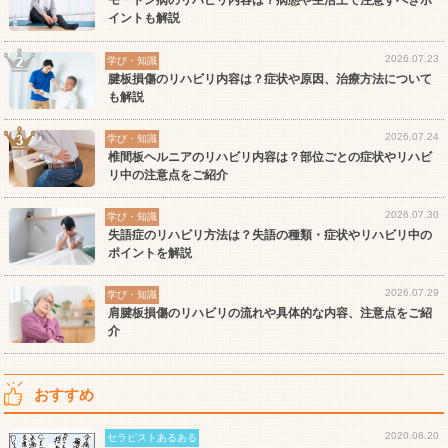
モートン病のリハビリ内容は？病態や生活上で注意すべきポ
イントも解説
2026.07.23
学び・知識
腱板損傷のリハビリ内容は？症状や原因、治療方法について
も解説
2026.07.24
学び・知識
椎間板ヘルニアのリハビリ内容は？部位ごとの症状やリハビ
リ中の注意点をご紹介
2026.07.30
学び・知識
失語症のリハビリ方法は？失語の種類・症状やリハビリ中の
ポイントを解説
2026.07.29
学び・知識
肩腱板損傷のリハビリの流れや具体的な内容、注意点をご紹
介
おすすめ
2020.08.20
セラピストあるある