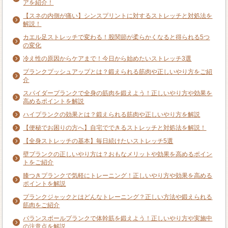
アを紹介！
【スネの内側が痛い】シンスプリントに対するストレッチと対処法を
解説！
カエル足ストレッチで変わる！股関節が柔らかくなると得られる5つ
の変化
冷え性の原因からケアまで！今日から始めたいストレッチ3選
プランクプッシュアップとは？鍛えられる筋肉や正しいやり方をご紹
介
スパイダープランクで全身の筋肉を鍛えよう！正しいやり方や効果を
高めるポイントを解説
ハイプランクの効果とは？鍛えられる筋肉や正しいやり方を解説
【便秘でお困りの方へ】自宅でできるストレッチと対処法を解説！
【全身ストレッチの基本】毎日続けたいストレッチ5選
壁プランクの正しいやり方は？おもなメリットや効果を高めるポイン
トをご紹介
膝つきプランクで気軽にトレーニング！正しいやり方や効果を高める
ポイントを解説
プランクジャックとはどんなトレーニング？正しい方法や鍛えられる
筋肉をご紹介
バランスボールプランクで体幹筋を鍛えよう！正しいやり方や実施中
の注意点を解説