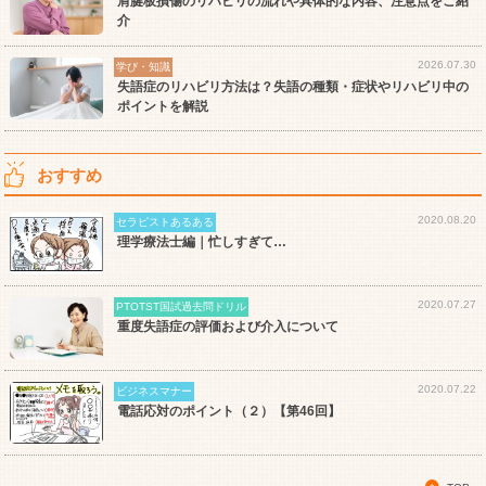
肩腱板損傷のリハビリの流れや具体的な内容、注意点をご紹
介
2026.07.30
学び・知識
失語症のリハビリ方法は？失語の種類・症状やリハビリ中の
ポイントを解説
おすすめ
2020.08.20
セラピストあるある
理学療法士編｜忙しすぎて…
2020.07.27
PTOTST国試過去問ドリル
重度失語症の評価および介入について
2020.07.22
ビジネスマナー
電話応対のポイント（２）【第46回】