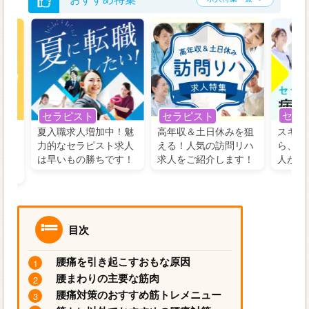
セラ
セラピスト
セラピスト
う！
夏入職求人増加中！魅
高年収＆土日休みを狙
スキル
の好
力的なセラピスト求人
える！人気の訪問リハ
ら、学
るに
は早いもの勝ちです！
求人をご紹介します！
人がお
目次
腰痛を引き起こすおもな原因
腰まわりの主要な筋肉
腰痛対策のおすすめ筋トレメニュー