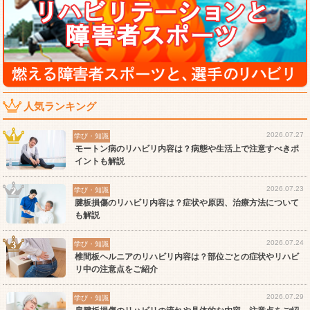
人気ランキング
2026.07.27
学び・知識
モートン病のリハビリ内容は？病態や生活上で注意すべきポ
イントも解説
2026.07.23
学び・知識
腱板損傷のリハビリ内容は？症状や原因、治療方法について
も解説
2026.07.24
学び・知識
椎間板ヘルニアのリハビリ内容は？部位ごとの症状やリハビ
リ中の注意点をご紹介
2026.07.29
学び・知識