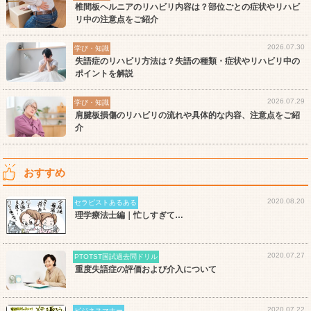
椎間板ヘルニアのリハビリ内容は？部位ごとの症状やリハビ
リ中の注意点をご紹介
2026.07.30
学び・知識
失語症のリハビリ方法は？失語の種類・症状やリハビリ中の
ポイントを解説
2026.07.29
学び・知識
肩腱板損傷のリハビリの流れや具体的な内容、注意点をご紹
介
おすすめ
2020.08.20
セラピストあるある
理学療法士編｜忙しすぎて…
2020.07.27
PTOTST国試過去問ドリル
重度失語症の評価および介入について
2020.07.22
ビジネスマナー