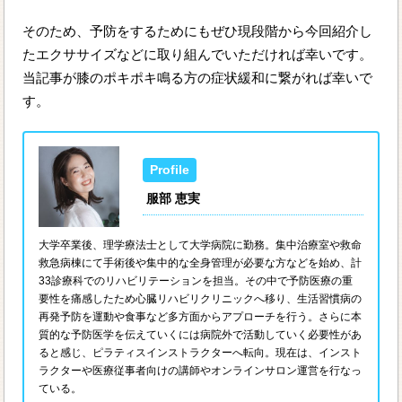
そのため、予防をするためにもぜひ現段階から今回紹介し
たエクササイズなどに取り組んでいただければ幸いです。
当記事が膝のポキポキ鳴る方の症状緩和に繋がれば幸いで
す。
服部 恵実
大学卒業後、理学療法士として大学病院に勤務。集中治療室や救命
救急病棟にて手術後や集中的な全身管理が必要な方などを始め、計
33診療科でのリハビリテーションを担当。その中で予防医療の重
要性を痛感したため心臓リハビリクリニックへ移り、生活習慣病の
再発予防を運動や食事など多方面からアプローチを行う。さらに本
質的な予防医学を伝えていくには病院外で活動していく必要性があ
ると感じ、ピラティスインストラクターへ転向。現在は、インスト
ラクターや医療従事者向けの講師やオンラインサロン運営を行なっ
ている。