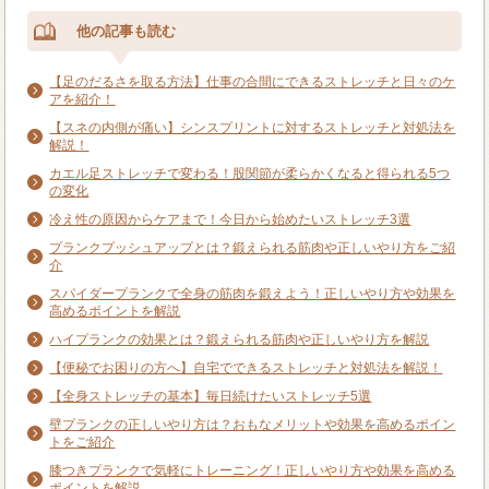
他の記事も読む
【足のだるさを取る方法】仕事の合間にできるストレッチと日々のケ
アを紹介！
【スネの内側が痛い】シンスプリントに対するストレッチと対処法を
解説！
カエル足ストレッチで変わる！股関節が柔らかくなると得られる5つ
の変化
冷え性の原因からケアまで！今日から始めたいストレッチ3選
プランクプッシュアップとは？鍛えられる筋肉や正しいやり方をご紹
介
スパイダープランクで全身の筋肉を鍛えよう！正しいやり方や効果を
高めるポイントを解説
ハイプランクの効果とは？鍛えられる筋肉や正しいやり方を解説
【便秘でお困りの方へ】自宅でできるストレッチと対処法を解説！
【全身ストレッチの基本】毎日続けたいストレッチ5選
壁プランクの正しいやり方は？おもなメリットや効果を高めるポイン
トをご紹介
膝つきプランクで気軽にトレーニング！正しいやり方や効果を高める
ポイントを解説