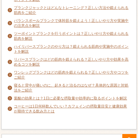
プランクジャックとはどんなトレーニング？正しい方法や鍛えられる
筋肉をご紹介
バランスボールプランクで体幹筋を鍛えよう！正しいやり方や実施中
の注意点を解説
ツーポイントプランクを行うポイントは？正しいやり方や鍛えられる
筋肉を解説
ハイリバースプランクのやり方は？鍛えられる筋肉や実施中のポイン
トを解説
リバースプランクはどの筋肉を鍛えられる？正しいやり方や効果を高
めるコツを解説
ワンレッグプランクはどの筋肉を鍛えられる？正しいやり方やコツを
ご紹介
寝ると背中が痛いのに、起きると治るのはなぜ？具体的な原因と対処
法をご紹介
葉酸の効果とは？1日に必要な摂取量や効率的に取るポイントを解説
コーヒーは1日何杯飲んでいい？カフェインの摂取量目安と健康効果
が期待できる飲み方とは