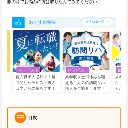
膝の音でお悩みの方は取り組んでみてください。
おすすめ特集
求人特集一覧
セラ
セラピスト
セラピスト
う！
夏入職求人増加中！魅
高年収＆土日休みを狙
スキル
の好
力的なセラピスト求人
える！人気の訪問リハ
ら、学
るに
は早いもの勝ちです！
求人をご紹介します！
人がお
目次