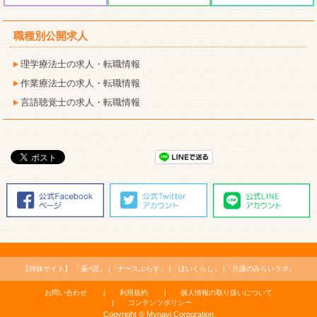
職種別公開求人
理学療法士の求人・転職情報
作業療法士の求人・転職情報
言語聴覚士の求人・転職情報
【姉妹サイト】
「薬+読」
「ナースぷらす」
「ほいくらし」
「介護のみらいラボ」
お問い合わせ
利用規約
個人情報の取り扱いについて
コンテンツポリシー
Copyright © Mynavi Corporation