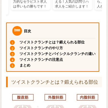
の好
力的なセラピスト求人
える！人気の訪問リハ
ら、学
るに
は早いもの勝ちです！
求人をご紹介します！
人がお
目次
ツイストクランチとは？鍛えられる部位
ツイストクランチのやり方
ツイストクランチとバイシクルクランチの違い
ツイストクランチの注意点
まとめ
ツイストクランチとは？鍛えられる部位