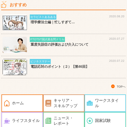
おすすめ
2020.08.20
セラピストあるある
理学療法士編｜忙しすぎて…
2020.07.27
PTOTST国試過去問ドリル
重度失語症の評価および介入について
2020.07.22
ビジネスマナー
電話応対のポイント（２）【第46回】
TOPへ
キャリア・
ワークスタイ
ホーム
スキルアップ
ル
ニュース・
ライフスタイル
国家試験
レポート