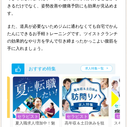
きるだけでなく、姿勢改善や腰痛予防にも効果が見込めま
す。
また、道具が必要ないためジムに通わなくても自宅でかん
たんにできるお手軽トレーニングです。ツイストクランチ
の効果的なやり方を学んで引き締まったかっこよい腹筋を
手に入れましょう。
おすすめ特集
求人特集一覧
セラ
セラピスト
セラピスト
う！
夏入職求人増加中！魅
高年収＆土日休みを狙
スキル