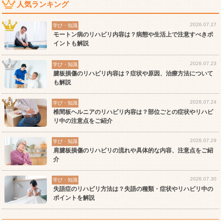
人気ランキング
2026.07.27
学び・知識
モートン病のリハビリ内容は？病態や生活上で注意すべきポ
イントも解説
2026.07.23
学び・知識
腱板損傷のリハビリ内容は？症状や原因、治療方法について
も解説
2026.07.24
学び・知識
椎間板ヘルニアのリハビリ内容は？部位ごとの症状やリハビ
リ中の注意点をご紹介
2026.07.29
学び・知識
肩腱板損傷のリハビリの流れや具体的な内容、注意点をご紹
介
2026.07.30
学び・知識
失語症のリハビリ方法は？失語の種類・症状やリハビリ中の
ポイントを解説