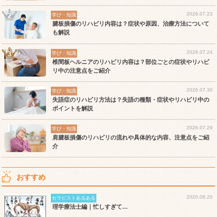
2026.07.23
学び・知識
腱板損傷のリハビリ内容は？症状や原因、治療方法について
も解説
2026.07.24
学び・知識
椎間板ヘルニアのリハビリ内容は？部位ごとの症状やリハビ
リ中の注意点をご紹介
2026.07.30
学び・知識
失語症のリハビリ方法は？失語の種類・症状やリハビリ中の
ポイントを解説
2026.07.29
学び・知識
肩腱板損傷のリハビリの流れや具体的な内容、注意点をご紹
介
おすすめ
2020.08.20
セラピストあるある
理学療法士編｜忙しすぎて…