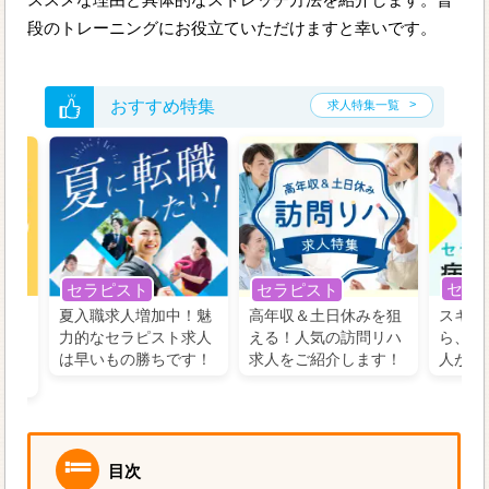
段のトレーニングにお役立ていただけますと幸いです。
おすすめ特集
求人特集一覧
セラ
セラピスト
セラピスト
う！
夏入職求人増加中！魅
高年収＆土日休みを狙
スキル
の好
力的なセラピスト求人
える！人気の訪問リハ
ら、学
るに
は早いもの勝ちです！
求人をご紹介します！
人がお
目次