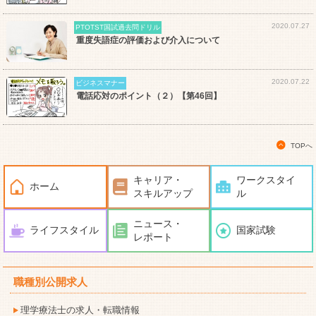
2020.07.27
PTOTST国試過去問ドリル
重度失語症の評価および介入について
2020.07.22
ビジネスマナー
電話応対のポイント（２）【第46回】
TOPへ
キャリア・
ワークスタイ
ホーム
スキルアップ
ル
ニュース・
ライフスタイル
国家試験
レポート
職種別公開求人
理学療法士の求人・転職情報