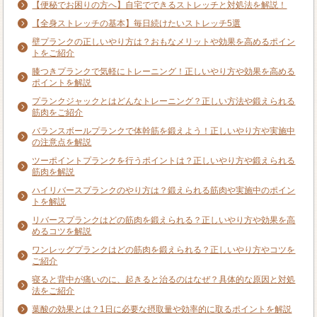
【便秘でお困りの方へ】自宅でできるストレッチと対処法を解説！
【全身ストレッチの基本】毎日続けたいストレッチ5選
壁プランクの正しいやり方は？おもなメリットや効果を高めるポイン
トをご紹介
膝つきプランクで気軽にトレーニング！正しいやり方や効果を高める
ポイントを解説
プランクジャックとはどんなトレーニング？正しい方法や鍛えられる
筋肉をご紹介
バランスボールプランクで体幹筋を鍛えよう！正しいやり方や実施中
の注意点を解説
ツーポイントプランクを行うポイントは？正しいやり方や鍛えられる
筋肉を解説
ハイリバースプランクのやり方は？鍛えられる筋肉や実施中のポイン
トを解説
リバースプランクはどの筋肉を鍛えられる？正しいやり方や効果を高
めるコツを解説
ワンレッグプランクはどの筋肉を鍛えられる？正しいやり方やコツを
ご紹介
寝ると背中が痛いのに、起きると治るのはなぜ？具体的な原因と対処
法をご紹介
葉酸の効果とは？1日に必要な摂取量や効率的に取るポイントを解説