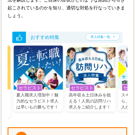
起こされているのかを知り、適切な対処を行なっていきま
しょう。
おすすめ特集
求人特集一覧
セラ
セラピスト
セラピスト
う！
夏入職求人増加中！魅
高年収＆土日休みを狙
スキル
の好
力的なセラピスト求人
える！人気の訪問リハ
ら、学
るに
は早いもの勝ちです！
求人をご紹介します！
人がお