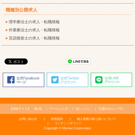
職種別公開求人
理学療法士の求人・転職情報
作業療法士の求人・転職情報
言語聴覚士の求人・転職情報
【姉妹サイト】
「薬+読」
「ナースぷらす」
「ほいくらし」
「介護のみらいラボ」
お問い合わせ
利用規約
個人情報の取り扱いについて
コンテンツポリシー
Copyright © Mynavi Corporation