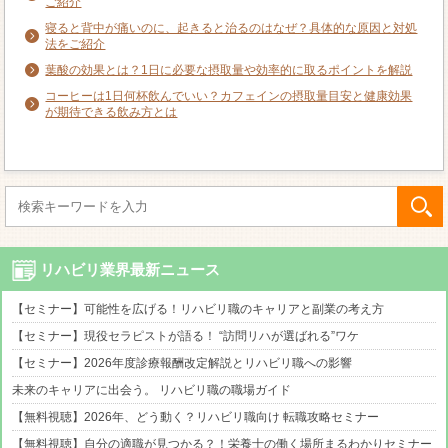
ご紹介
寝ると背中が痛いのに、起きると治るのはなぜ？具体的な原因と対処
法をご紹介
葉酸の効果とは？1日に必要な摂取量や効率的に取るポイントを解説
コーヒーは1日何杯飲んでいい？カフェインの摂取量目安と健康効果
が期待できる飲み方とは
リハビリ業界最新ニュース
【セミナー】可能性を広げる！リハビリ職のキャリアと副業の考え方
【セミナー】現役セラピストが語る！ “訪問リハが選ばれる”ワケ
【セミナー】2026年度診療報酬改定解説とリハビリ職への影響
未来のキャリアに出会う。 リハビリ職の職場ガイド
【無料視聴】2026年、どう動く？リハビリ職向け 転職攻略セミナー
【無料視聴】自分の適職が見つかる？！栄養士の働く場所まるわかりセミナー