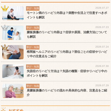
2026.07.27
学び・知識
モートン病のリハビリ内容は？病態や生活上で注意すべきポ
イントも解説
2026.07.23
学び・知識
腱板損傷のリハビリ内容は？症状や原因、治療方法について
も解説
2026.07.24
学び・知識
椎間板ヘルニアのリハビリ内容は？部位ごとの症状やリハビ
リ中の注意点をご紹介
2026.07.30
学び・知識
失語症のリハビリ方法は？失語の種類・症状やリハビリ中の
ポイントを解説
2026.07.29
学び・知識
肩腱板損傷のリハビリの流れや具体的な内容、注意点をご紹
介
おすすめ