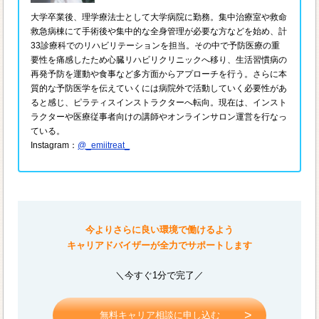
大学卒業後、理学療法士として大学病院に勤務。集中治療室や救命
救急病棟にて手術後や集中的な全身管理が必要な方などを始め、計
33診療科でのリハビリテーションを担当。その中で予防医療の重
要性を痛感したため心臓リハビリクリニックへ移り、生活習慣病の
再発予防を運動や食事など多方面からアプローチを行う。さらに本
質的な予防医学を伝えていくには病院外で活動していく必要性があ
ると感じ、ピラティスインストラクターへ転向。現在は、インスト
ラクターや医療従事者向けの講師やオンラインサロン運営を行なっ
ている。
Instagram：
@_emiitreat_
今よりさらに良い環境で働けるよう
キャリアドバイザーが全力でサポートします
＼今すぐ1分で完了／
無料キャリア相談に申し込む