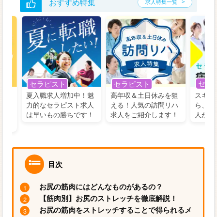
おすすめ特集
求人特集一覧
セラ
セラピスト
セラピスト
う！
夏入職求人増加中！魅
高年収＆土日休みを狙
スキル
の好
力的なセラピスト求人
える！人気の訪問リハ
ら、学
るに
は早いもの勝ちです！
求人をご紹介します！
人がお
目次
お尻の筋肉にはどんなものがあるの？
【筋肉別】お尻のストレッチを徹底解説！
お尻の筋肉をストレッチすることで得られるメ