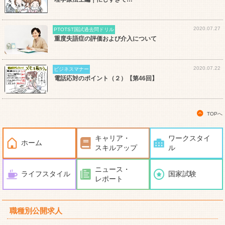
2020.07.27
PTOTST国試過去問ドリル
重度失語症の評価および介入について
2020.07.22
ビジネスマナー
電話応対のポイント（２）【第46回】
TOPへ
キャリア・
ワークスタイ
ホーム
スキルアップ
ル
ニュース・
ライフスタイル
国家試験
レポート
職種別公開求人