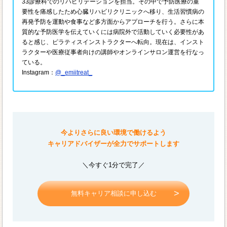
33診療科でのリハビリテーションを担当。その中で予防医療の重
要性を痛感したため心臓リハビリクリニックへ移り、生活習慣病の
再発予防を運動や食事など多方面からアプローチを行う。さらに本
質的な予防医学を伝えていくには病院外で活動していく必要性があ
ると感じ、ピラティスインストラクターへ転向。現在は、インスト
ラクターや医療従事者向けの講師やオンラインサロン運営を行なっ
ている。
Instagram：
@_emiitreat_
今よりさらに良い環境で働けるよう
キャリアドバイザーが全力でサポートします
＼今すぐ1分で完了／
無料キャリア相談に申し込む