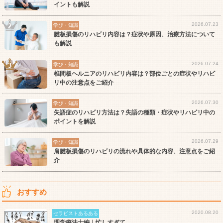
イントも解説
2026.07.23
学び・知識
腱板損傷のリハビリ内容は？症状や原因、治療方法について
も解説
2026.07.24
学び・知識
椎間板ヘルニアのリハビリ内容は？部位ごとの症状やリハビ
リ中の注意点をご紹介
2026.07.30
学び・知識
失語症のリハビリ方法は？失語の種類・症状やリハビリ中の
ポイントを解説
2026.07.29
学び・知識
肩腱板損傷のリハビリの流れや具体的な内容、注意点をご紹
介
おすすめ
2020.08.20
セラピストあるある
理学療法士編｜忙しすぎて…