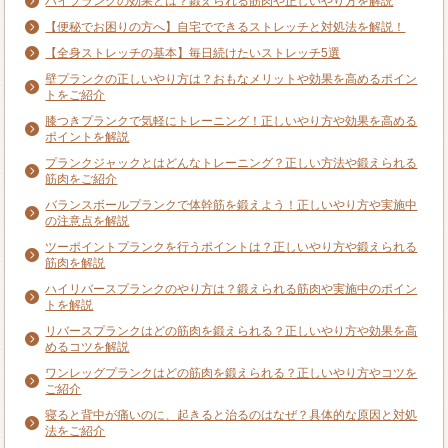
ハイプランクの効果とは？鍛えられる筋肉や正しいやり方を解説
【便秘でお困りの方へ】自宅でできるストレッチと対処法を解説！
【全身ストレッチの基本】毎日続けたいストレッチ5選
壁プランクの正しいやり方は？おもなメリットや効果を高めるポイン
トをご紹介
膝つきプランクで気軽にトレーニング！正しいやり方や効果を高める
ポイントを解説
プランクジャックとはどんなトレーニング？正しい方法や鍛えられる
筋肉をご紹介
バランスボールプランクで体幹筋を鍛えよう！正しいやり方や実施中
の注意点を解説
ツーポイントプランクを行うポイントは？正しいやり方や鍛えられる
筋肉を解説
ハイリバースプランクのやり方は？鍛えられる筋肉や実施中のポイン
トを解説
リバースプランクはどの筋肉を鍛えられる？正しいやり方や効果を高
めるコツを解説
ワンレッグプランクはどの筋肉を鍛えられる？正しいやり方やコツを
ご紹介
寝ると背中が痛いのに、起きると治るのはなぜ？具体的な原因と対処
法をご紹介