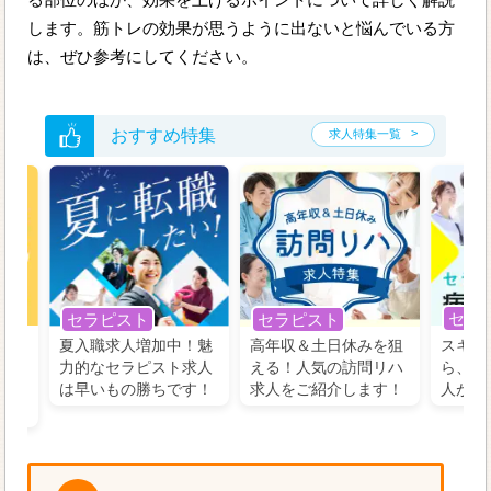
します。筋トレの効果が思うように出ないと悩んでいる方
は、ぜひ参考にしてください。
おすすめ特集
求人特集一覧
セラ
セラピスト
セラピスト
う！
夏入職求人増加中！魅
高年収＆土日休みを狙
スキル
の好
力的なセラピスト求人
える！人気の訪問リハ
ら、学
るに
は早いもの勝ちです！
求人をご紹介します！
人がお