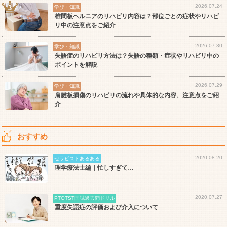
2026.07.24
学び・知識
椎間板ヘルニアのリハビリ内容は？部位ごとの症状やリハビ
リ中の注意点をご紹介
2026.07.30
学び・知識
失語症のリハビリ方法は？失語の種類・症状やリハビリ中の
ポイントを解説
2026.07.29
学び・知識
肩腱板損傷のリハビリの流れや具体的な内容、注意点をご紹
介
おすすめ
2020.08.20
セラピストあるある
理学療法士編｜忙しすぎて…
2020.07.27
PTOTST国試過去問ドリル
重度失語症の評価および介入について