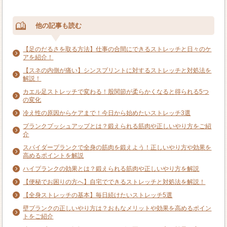
他の記事も読む
【足のだるさを取る方法】仕事の合間にできるストレッチと日々のケ
アを紹介！
【スネの内側が痛い】シンスプリントに対するストレッチと対処法を
解説！
カエル足ストレッチで変わる！股関節が柔らかくなると得られる5つ
の変化
冷え性の原因からケアまで！今日から始めたいストレッチ3選
プランクプッシュアップとは？鍛えられる筋肉や正しいやり方をご紹
介
スパイダープランクで全身の筋肉を鍛えよう！正しいやり方や効果を
高めるポイントを解説
ハイプランクの効果とは？鍛えられる筋肉や正しいやり方を解説
【便秘でお困りの方へ】自宅でできるストレッチと対処法を解説！
【全身ストレッチの基本】毎日続けたいストレッチ5選
壁プランクの正しいやり方は？おもなメリットや効果を高めるポイン
トをご紹介