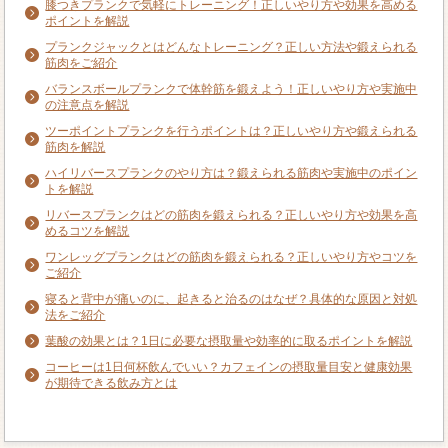
膝つきプランクで気軽にトレーニング！正しいやり方や効果を高める
ポイントを解説
プランクジャックとはどんなトレーニング？正しい方法や鍛えられる
筋肉をご紹介
バランスボールプランクで体幹筋を鍛えよう！正しいやり方や実施中
の注意点を解説
ツーポイントプランクを行うポイントは？正しいやり方や鍛えられる
筋肉を解説
ハイリバースプランクのやり方は？鍛えられる筋肉や実施中のポイン
トを解説
リバースプランクはどの筋肉を鍛えられる？正しいやり方や効果を高
めるコツを解説
ワンレッグプランクはどの筋肉を鍛えられる？正しいやり方やコツを
ご紹介
寝ると背中が痛いのに、起きると治るのはなぜ？具体的な原因と対処
法をご紹介
葉酸の効果とは？1日に必要な摂取量や効率的に取るポイントを解説
コーヒーは1日何杯飲んでいい？カフェインの摂取量目安と健康効果
が期待できる飲み方とは