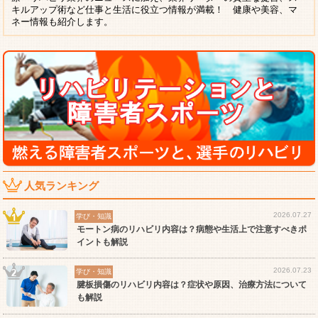
キルアップ術など仕事と生活に役立つ情報が満載！ 健康や美容、マ
ネー情報も紹介します。
人気ランキング
2026.07.27
学び・知識
モートン病のリハビリ内容は？病態や生活上で注意すべきポ
イントも解説
2026.07.23
学び・知識
腱板損傷のリハビリ内容は？症状や原因、治療方法について
も解説