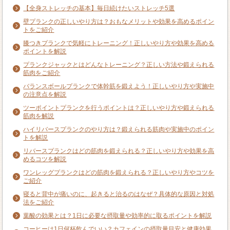
【全身ストレッチの基本】毎日続けたいストレッチ5選
壁プランクの正しいやり方は？おもなメリットや効果を高めるポイン
トをご紹介
膝つきプランクで気軽にトレーニング！正しいやり方や効果を高める
ポイントを解説
プランクジャックとはどんなトレーニング？正しい方法や鍛えられる
筋肉をご紹介
バランスボールプランクで体幹筋を鍛えよう！正しいやり方や実施中
の注意点を解説
ツーポイントプランクを行うポイントは？正しいやり方や鍛えられる
筋肉を解説
ハイリバースプランクのやり方は？鍛えられる筋肉や実施中のポイン
トを解説
リバースプランクはどの筋肉を鍛えられる？正しいやり方や効果を高
めるコツを解説
ワンレッグプランクはどの筋肉を鍛えられる？正しいやり方やコツを
ご紹介
寝ると背中が痛いのに、起きると治るのはなぜ？具体的な原因と対処
法をご紹介
葉酸の効果とは？1日に必要な摂取量や効率的に取るポイントを解説
コーヒーは1日何杯飲んでいい？カフェインの摂取量目安と健康効果