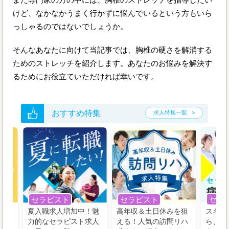
けど、なかなかうまく行かずに悩んでいるという方もいら
っしゃるのではないでしょうか。
そんなあなたに向けて当記事では、胸椎の硬さを解消する
ためのストレッチを紹介します。あなたのお悩みを解決す
るためにお役立ていただければ幸いです。
おすすめ特集
求人特集一覧
セラ
セラピスト
セラピスト
う！
夏入職求人増加中！魅
高年収＆土日休みを狙
スキル
の好
力的なセラピスト求人
える！人気の訪問リハ
ら、学