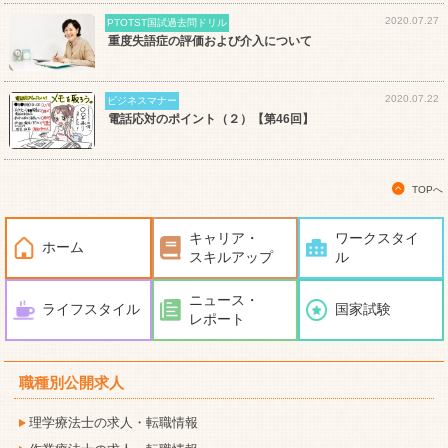
2020.07.27
PTOTST国試過去問ドリル
重度失語症の評価および介入について
2020.07.22
ビジネスマナー
電話応対のポイント（２）【第46回】
TOPへ
キャリア・
ワークスタイ
ホーム
スキルアップ
ル
ニュース・
ライフスタイル
国家試験
レポート
職種別公開求人
理学療法士の求人・転職情報