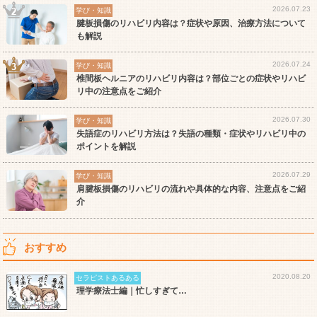
2026.07.23
学び・知識
腱板損傷のリハビリ内容は？症状や原因、治療方法について
も解説
2026.07.24
学び・知識
椎間板ヘルニアのリハビリ内容は？部位ごとの症状やリハビ
リ中の注意点をご紹介
2026.07.30
学び・知識
失語症のリハビリ方法は？失語の種類・症状やリハビリ中の
ポイントを解説
2026.07.29
学び・知識
肩腱板損傷のリハビリの流れや具体的な内容、注意点をご紹
介
おすすめ
2020.08.20
セラピストあるある
理学療法士編｜忙しすぎて…