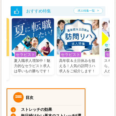
おすすめ特集
求人特集一覧
セラ
セラピスト
セラピスト
う！
夏入職求人増加中！魅
高年収＆土日休みを狙
スキル
の好
力的なセラピスト求人
える！人気の訪問リハ
ら、学
るに
は早いもの勝ちです！
求人をご紹介します！
人がお
目次
ストレッチの効果
毎日続けたい基本のストレッチ5選