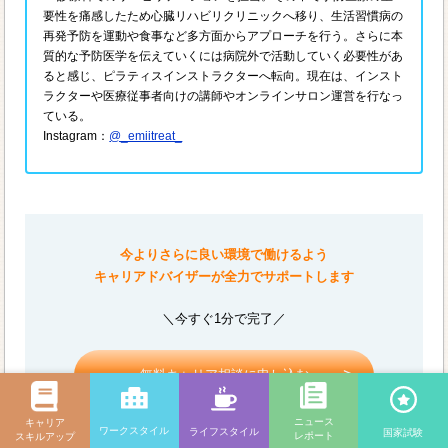
要性を痛感したため心臓リハビリクリニックへ移り、生活習慣病の
再発予防を運動や食事など多方面からアプローチを行う。さらに本
質的な予防医学を伝えていくには病院外で活動していく必要性があ
ると感じ、ピラティスインストラクターへ転向。現在は、インスト
ラクターや医療従事者向けの講師やオンラインサロン運営を行なっ
ている。
Instagram：
@_emiitreat_
今よりさらに良い環境で働けるよう
キャリアドバイザーが全力でサポートします
＼今すぐ1分で完了／
無料キャリア相談に申し込む
ニュース
キャリア
ワークスタイル
ライフスタイル
国家試験
レポート
スキルアップ