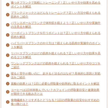
膝つきプランクで気軽にトレーニング！正しいやり方や効果を高める
ポイントを解説
プランクジャックとはどんなトレーニング？正しい方法や鍛えられる
筋肉をご紹介
バランスボールプランクで体幹筋を鍛えよう！正しいやり方や実施中
の注意点を解説
ツーポイントプランクを行うポイントは？正しいやり方や鍛えられる
筋肉を解説
ハイリバースプランクのやり方は？鍛えられる筋肉や実施中のポイン
トを解説
リバースプランクはどの筋肉を鍛えられる？正しいやり方や効果を高
めるコツを解説
ワンレッグプランクはどの筋肉を鍛えられる？正しいやり方やコツを
ご紹介
寝ると背中が痛いのに、起きると治るのはなぜ？具体的な原因と対処
法をご紹介
葉酸の効果とは？1日に必要な摂取量や効率的に取るポイントを解説
コーヒーは1日何杯飲んでいい？カフェインの摂取量目安と健康効果
が期待できる飲み方とは
食物繊維をとりすぎるとどうなる？1日の摂取量の目安やおすすめの
食べ物とは？