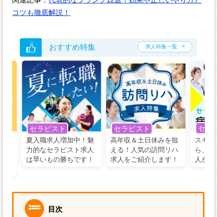
コツも徹底解説！
おすすめ特集
求人特集一覧
セラ
セラピスト
セラピスト
う！
夏入職求人増加中！魅
高年収＆土日休みを狙
スキル
の好
力的なセラピスト求人
える！人気の訪問リハ
ら、学
るに
は早いもの勝ちです！
求人をご紹介します！
人がお
目次