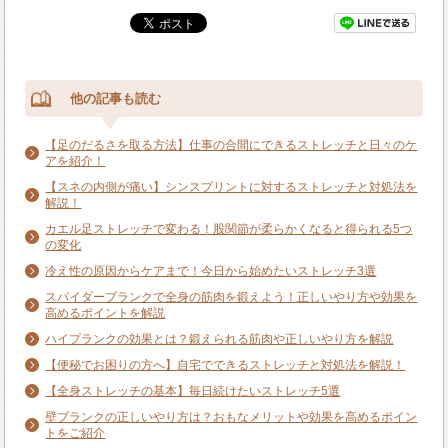
他の記事も読む
【足のだるさを取る方法】仕事の合間にできるストレッチと日々のケ
アを紹介！
【スネの内側が痛い】シンスプリントに対するストレッチと対処法を
解説！
カエル足ストレッチで変わる！股関節が柔らかくなると得られる5つ
の変化
冷え性の原因からケアまで！今日から始めたいストレッチ3選
スパイダープランクで全身の筋肉を鍛えよう！正しいやり方や効果を
高めるポイントを解説
ハイプランクの効果とは？鍛えられる筋肉や正しいやり方を解説
【便秘でお困りの方へ】自宅でできるストレッチと対処法を解説！
【全身ストレッチの基本】毎日続けたいストレッチ5選
壁プランクの正しいやり方は？おもなメリットや効果を高めるポイン
トをご紹介