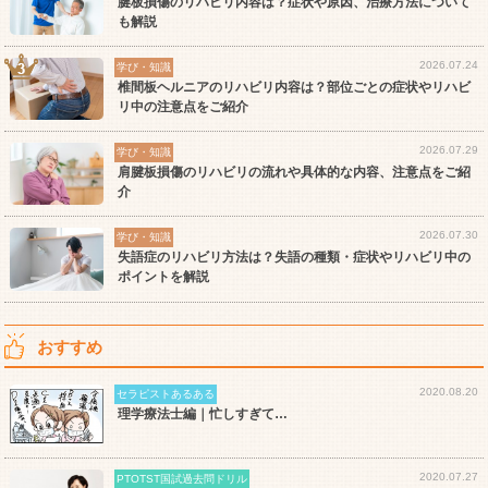
腱板損傷のリハビリ内容は？症状や原因、治療方法について
も解説
2026.07.24
学び・知識
椎間板ヘルニアのリハビリ内容は？部位ごとの症状やリハビ
リ中の注意点をご紹介
2026.07.29
学び・知識
肩腱板損傷のリハビリの流れや具体的な内容、注意点をご紹
介
2026.07.30
学び・知識
失語症のリハビリ方法は？失語の種類・症状やリハビリ中の
ポイントを解説
おすすめ
2020.08.20
セラピストあるある
理学療法士編｜忙しすぎて…
2020.07.27
PTOTST国試過去問ドリル