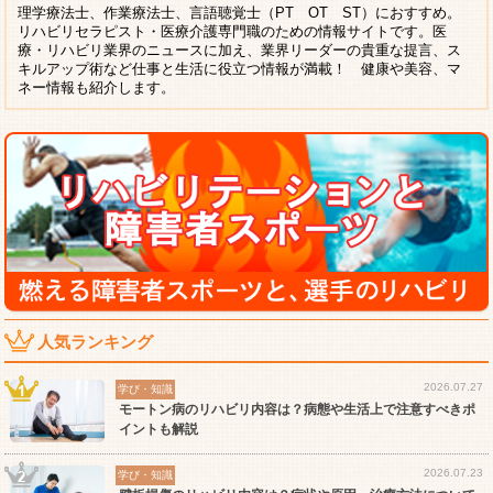
理学療法士、作業療法士、言語聴覚士（PT OT ST）におすすめ。
リハビリセラピスト・医療介護専門職のための情報サイトです。医
療・リハビリ業界のニュースに加え、業界リーダーの貴重な提言、ス
キルアップ術など仕事と生活に役立つ情報が満載！ 健康や美容、マ
ネー情報も紹介します。
人気ランキング
2026.07.27
学び・知識
モートン病のリハビリ内容は？病態や生活上で注意すべきポ
イントも解説
2026.07.23
学び・知識