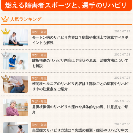
人気ランキング
2026.07.27
学び・知識
モートン病のリハビリ内容は？病態や生活上で注意すべきポ
イントも解説
2026.07.23
学び・知識
腱板損傷のリハビリ内容は？症状や原因、治療方法について
も解説
2026.07.24
学び・知識
椎間板ヘルニアのリハビリ内容は？部位ごとの症状やリハビ
リ中の注意点をご紹介
2026.07.29
学び・知識
肩腱板損傷のリハビリの流れや具体的な内容、注意点をご紹
介
2026.07.30
学び・知識
失語症のリハビリ方法は？失語の種類・症状やリハビリ中の