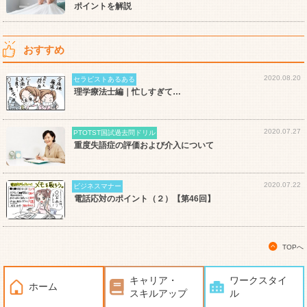
ポイントを解説
おすすめ
2020.08.20
セラピストあるある
理学療法士編｜忙しすぎて…
2020.07.27
PTOTST国試過去問ドリル
重度失語症の評価および介入について
2020.07.22
ビジネスマナー
電話応対のポイント（２）【第46回】
TOPへ
キャリア・
ワークスタイ
ホーム
スキルアップ
ル