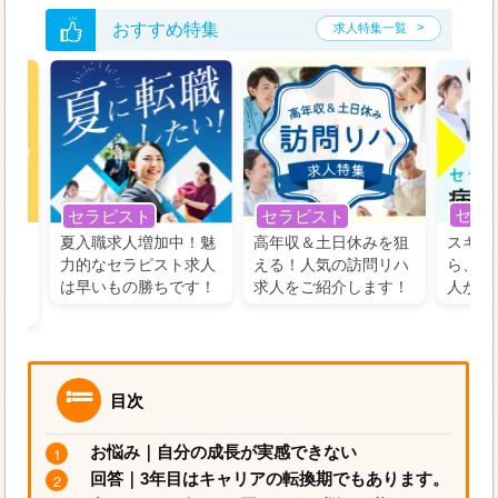
おすすめ特集
求人特集一覧
セラ
セラピスト
セラピスト
う！
夏入職求人増加中！魅
高年収＆土日休みを狙
スキル
の好
力的なセラピスト求人
える！人気の訪問リハ
ら、学
るに
は早いもの勝ちです！
求人をご紹介します！
人がお
目次
お悩み｜自分の成長が実感できない
回答｜3年目はキャリアの転換期でもあります。