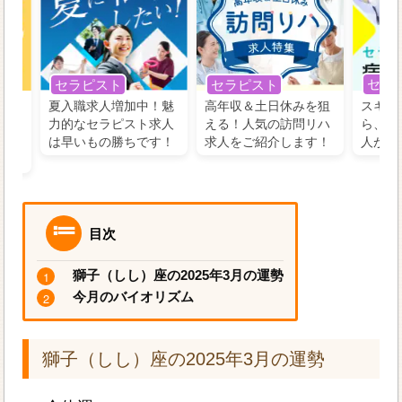
セラ
セラピスト
セラピスト
う！
夏入職求人増加中！魅
高年収＆土日休みを狙
スキル
の好
力的なセラピスト求人
える！人気の訪問リハ
ら、学
るに
は早いもの勝ちです！
求人をご紹介します！
人がお
目次
獅子（しし）座の2025年3月の運勢
今月のバイオリズム
獅子（しし）座の2025年3月の運勢