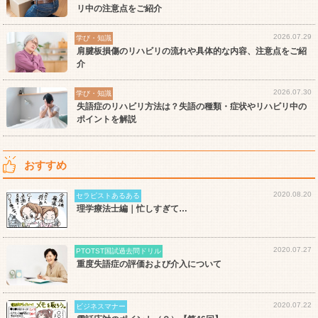
リ中の注意点をご紹介
2026.07.29
学び・知識
肩腱板損傷のリハビリの流れや具体的な内容、注意点をご紹
介
2026.07.30
学び・知識
失語症のリハビリ方法は？失語の種類・症状やリハビリ中の
ポイントを解説
おすすめ
2020.08.20
セラピストあるある
理学療法士編｜忙しすぎて…
2020.07.27
PTOTST国試過去問ドリル
重度失語症の評価および介入について
2020.07.22
ビジネスマナー