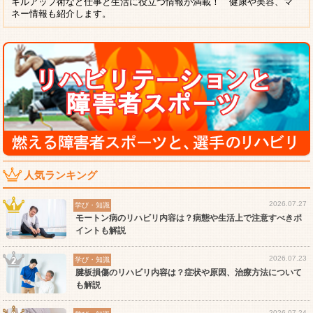
キルアップ術など仕事と生活に役立つ情報が満載！ 健康や美容、マ
ネー情報も紹介します。
人気ランキング
2026.07.27
学び・知識
モートン病のリハビリ内容は？病態や生活上で注意すべきポ
イントも解説
2026.07.23
学び・知識
腱板損傷のリハビリ内容は？症状や原因、治療方法について
も解説
2026.07.24