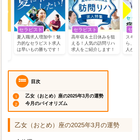
セラ
セラピスト
セラピスト
う！
夏入職求人増加中！魅
高年収＆土日休みを狙
スキル
の好
力的なセラピスト求人
える！人気の訪問リハ
ら、学
るに
は早いもの勝ちです！
求人をご紹介します！
人がお
目次
乙女（おとめ）座の2025年3月の運勢
今月のバイオリズム
乙女（おとめ）座の2025年3月の運勢