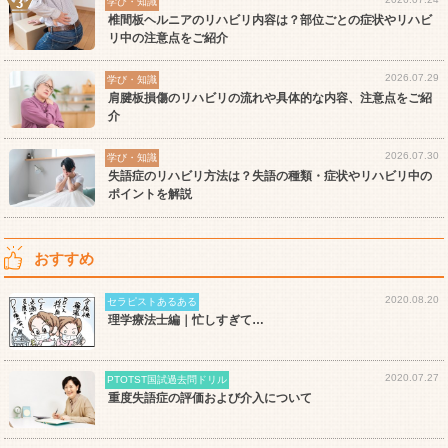
学び・知識
椎間板ヘルニアのリハビリ内容は？部位ごとの症状やリハビ
リ中の注意点をご紹介
2026.07.29
学び・知識
肩腱板損傷のリハビリの流れや具体的な内容、注意点をご紹
介
2026.07.30
学び・知識
失語症のリハビリ方法は？失語の種類・症状やリハビリ中の
ポイントを解説
おすすめ
2020.08.20
セラピストあるある
理学療法士編｜忙しすぎて…
2020.07.27
PTOTST国試過去問ドリル
重度失語症の評価および介入について