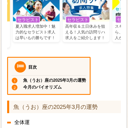
セラ
セラピスト
セラピスト
う！
夏入職求人増加中！魅
高年収＆土日休みを狙
スキル
の好
力的なセラピスト求人
える！人気の訪問リハ
ら、学
るに
は早いもの勝ちです！
求人をご紹介します！
人がお
目次
魚（うお）座の2025年3月の運勢
今月のバイオリズム
魚（うお）座の2025年3月の運勢
全体運