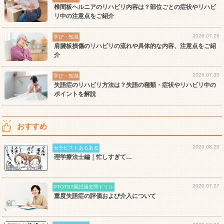
椎間板ヘルニアのリハビリ内容は？部位ごとの症状やリハビ
リ中の注意点をご紹介
2026.07.29
学び・知識
肩腱板損傷のリハビリの流れや具体的な内容、注意点をご紹
介
2026.07.30
学び・知識
失語症のリハビリ方法は？失語の種類・症状やリハビリ中の
ポイントを解説
おすすめ
2020.08.20
セラピストあるある
理学療法士編｜忙しすぎて…
2020.07.27
PTOTST国試過去問ドリル
重度失語症の評価および介入について