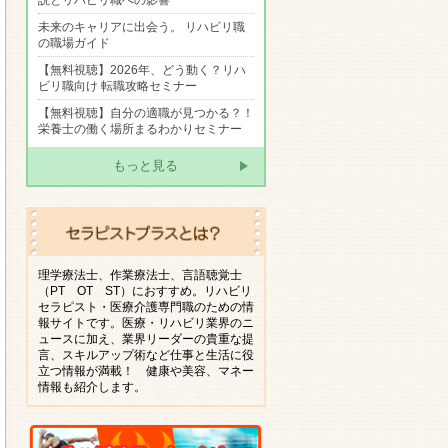
説とリハビリ職への影響
未来のキャリアに出会う。 リハビリ職
の職場ガイド
【無料視聴】2026年、どう動く？リハ
ビリ職向け 転職攻略セミナー
【無料視聴】自分の適職が見つかる？！
栄養士の働く場所まるわかりセミナー
もっと見る
理学療法士、作業療法士、言語聴覚士
（PT OT ST）におすすめ。リハビリ
セラピスト・医療介護専門職のための情
報サイトです。医療・リハビリ業界のニ
ュースに加え、業界リーダーの貴重な提
言、スキルアップ術など仕事と生活に役
立つ情報が満載！ 健康や美容、マネー
情報も紹介します。