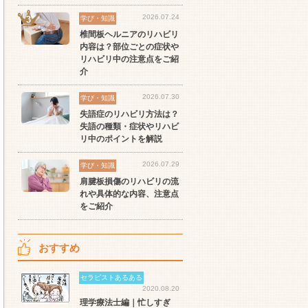
2026.07.24
学び・知識
椎間板ヘルニアのリハビリ
内容は？部位ごとの症状や
リハビリ中の注意点をご紹
介
2026.07.30
学び・知識
失語症のリハビリ方法は？
失語の種類・症状やリハビ
リ中のポイントを解説
2026.07.29
学び・知識
肩腱板損傷のリハビリの流
れや具体的な内容、注意点
をご紹介
おすすめ
セラピストあるある
2020.08.20
理学療法士編｜忙しすぎ