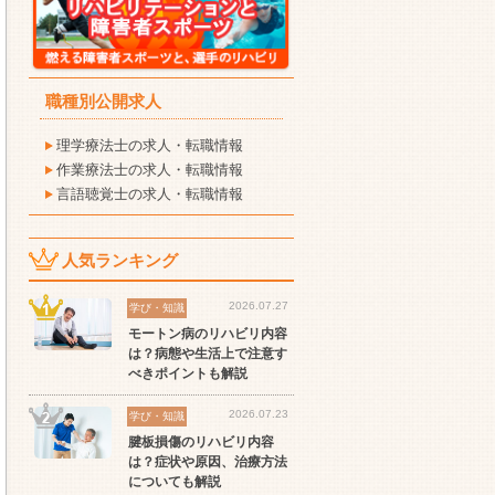
職種別公開求人
理学療法士の求人・転職情報
作業療法士の求人・転職情報
言語聴覚士の求人・転職情報
人気ランキング
2026.07.27
学び・知識
モートン病のリハビリ内容
セラピスト
セラピスト
セ
は？病態や生活上で注意す
ート
世の中の需要の高まりとと
ワークライフバランス重視
経
べきポイントも解説
スト
もに増加傾向の「介護施
派の方へ！なぜ120日が基
ッ
設」求人をご紹介！
準？数え方も解説
ご
2026.07.23
学び・知識
腱板損傷のリハビリ内容
は？症状や原因、治療方法
についても解説