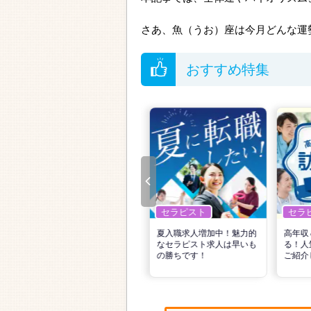
さあ、魚（うお）座は今月どんな運
おすすめ特集
セラピスト
セラピスト
セラ
リ
転職で高収入を狙う！計画
夏入職求人増加中！魅力的
高年収
的な活動でPTの好条件求人
なセラピスト求人は早いも
る！人
を見つけるには？
の勝ちです！
ご紹介