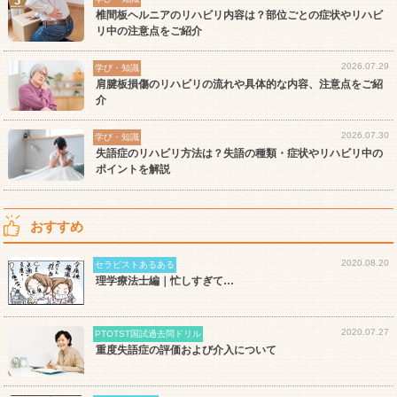
椎間板ヘルニアのリハビリ内容は？部位ごとの症状やリハビ
リ中の注意点をご紹介
2026.07.29
学び・知識
肩腱板損傷のリハビリの流れや具体的な内容、注意点をご紹
介
2026.07.30
学び・知識
失語症のリハビリ方法は？失語の種類・症状やリハビリ中の
ポイントを解説
おすすめ
2020.08.20
セラピストあるある
理学療法士編｜忙しすぎて…
2020.07.27
PTOTST国試過去問ドリル
重度失語症の評価および介入について