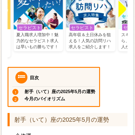
セラ
セラピスト
セラピスト
う！
夏入職求人増加中！魅
高年収＆土日休みを狙
スキル
の好
力的なセラピスト求人
える！人気の訪問リハ
ら、学
るに
は早いもの勝ちです！
求人をご紹介します！
人がお
目次
射手（いて）座の2025年5月の運勢
今月のバイオリズム
射手（いて）座の2025年5月の運勢