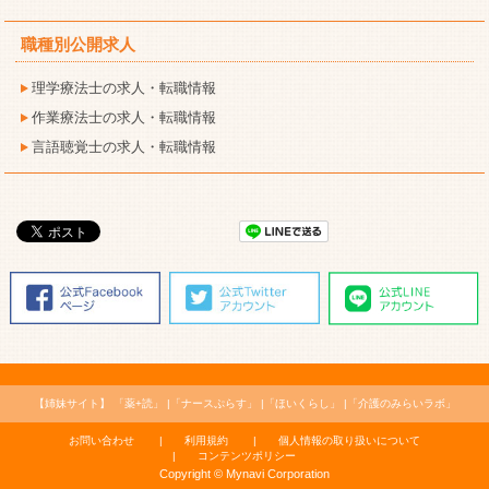
職種別公開求人
理学療法士の求人・転職情報
作業療法士の求人・転職情報
言語聴覚士の求人・転職情報
【姉妹サイト】
「薬+読」
「ナースぷらす」
「ほいくらし」
「介護のみらいラボ」
お問い合わせ
利用規約
個人情報の取り扱いについて
コンテンツポリシー
Copyright © Mynavi Corporation