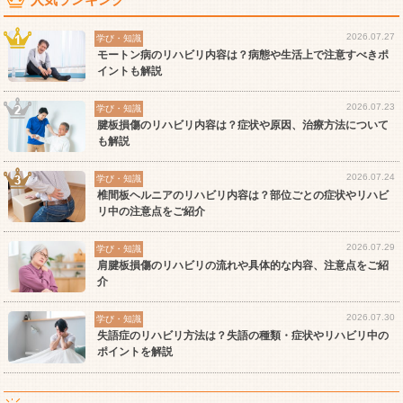
2026.07.27
学び・知識
モートン病のリハビリ内容は？病態や生活上で注意すべきポ
イントも解説
2026.07.23
学び・知識
腱板損傷のリハビリ内容は？症状や原因、治療方法について
も解説
2026.07.24
学び・知識
椎間板ヘルニアのリハビリ内容は？部位ごとの症状やリハビ
リ中の注意点をご紹介
2026.07.29
学び・知識
肩腱板損傷のリハビリの流れや具体的な内容、注意点をご紹
介
2026.07.30
学び・知識
失語症のリハビリ方法は？失語の種類・症状やリハビリ中の
ポイントを解説