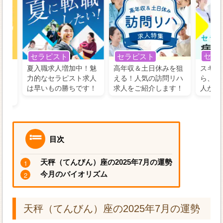
セラ
セラピスト
セラピスト
う！
夏入職求人増加中！魅
高年収＆土日休みを狙
スキル
の好
力的なセラピスト求人
える！人気の訪問リハ
ら、学
るに
は早いもの勝ちです！
求人をご紹介します！
人がお
目次
天秤（てんびん）座の2025年7月の運勢
今月のバイオリズム
天秤（てんびん）座の2025年7月の運勢