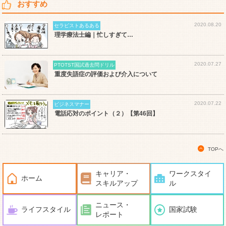
おすすめ
2020.08.20
セラピストあるある
理学療法士編｜忙しすぎて…
2020.07.27
PTOTST国試過去問ドリル
重度失語症の評価および介入について
2020.07.22
ビジネスマナー
電話応対のポイント（２）【第46回】
TOPへ
キャリア・
ワークスタイ
ホーム
スキルアップ
ル
ニュース・
ライフスタイル
国家試験
レポート