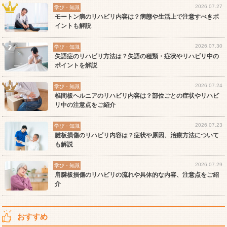
2026.07.27
学び・知識
モートン病のリハビリ内容は？病態や生活上で注意すべきポ
イントも解説
2026.07.30
学び・知識
失語症のリハビリ方法は？失語の種類・症状やリハビリ中の
ポイントを解説
2026.07.24
学び・知識
椎間板ヘルニアのリハビリ内容は？部位ごとの症状やリハビ
リ中の注意点をご紹介
2026.07.23
学び・知識
腱板損傷のリハビリ内容は？症状や原因、治療方法について
も解説
2026.07.29
学び・知識
肩腱板損傷のリハビリの流れや具体的な内容、注意点をご紹
介
おすすめ