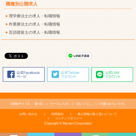
職種別公開求人
理学療法士の求人・転職情報
作業療法士の求人・転職情報
言語聴覚士の求人・転職情報
【姉妹サイト】
「薬+読」
「ナースぷらす」
「ほいくらし」
「介護のみらいラボ」
お問い合わせ
利用規約
個人情報の取り扱いについて
コンテンツポリシー
Copyright © Mynavi Corporation