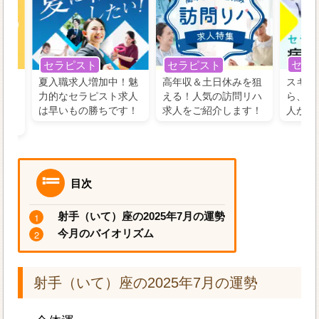
セラ
セラピスト
セラピスト
う！
夏入職求人増加中！魅
高年収＆土日休みを狙
スキル
の好
力的なセラピスト求人
える！人気の訪問リハ
ら、学
るに
は早いもの勝ちです！
求人をご紹介します！
人がお
目次
射手（いて）座の2025年7月の運勢
今月のバイオリズム
射手（いて）座の2025年7月の運勢