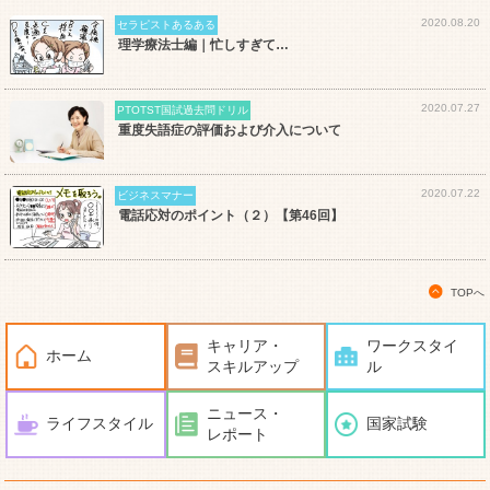
2020.08.20
セラピストあるある
理学療法士編｜忙しすぎて…
2020.07.27
PTOTST国試過去問ドリル
重度失語症の評価および介入について
2020.07.22
ビジネスマナー
電話応対のポイント（２）【第46回】
TOPへ
キャリア・
ワークスタイ
ホーム
スキルアップ
ル
ニュース・
ライフスタイル
国家試験
レポート