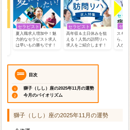
セラ
セラピスト
セラピスト
う！
夏入職求人増加中！魅
高年収＆土日休みを狙
スキル
の好
力的なセラピスト求人
える！人気の訪問リハ
ら、学
るに
は早いもの勝ちです！
求人をご紹介します！
人がお
目次
獅子（しし）座の2025年11月の運勢
今月のバイオリズム
獅子（しし）座の2025年11月の運勢