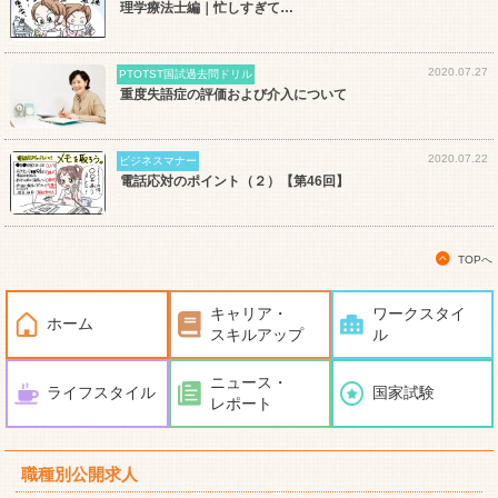
理学療法士編｜忙しすぎて…
2020.07.27
PTOTST国試過去問ドリル
重度失語症の評価および介入について
2020.07.22
ビジネスマナー
電話応対のポイント（２）【第46回】
TOPへ
キャリア・
ワークスタイ
ホーム
スキルアップ
ル
ニュース・
ライフスタイル
国家試験
レポート
職種別公開求人