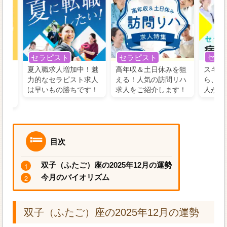
セラ
セラピスト
セラピスト
う！
夏入職求人増加中！魅
高年収＆土日休みを狙
スキル
の好
力的なセラピスト求人
える！人気の訪問リハ
ら、学
るに
は早いもの勝ちです！
求人をご紹介します！
人がお
目次
双子（ふたご）座の2025年12月の運勢
今月のバイオリズム
双子（ふたご）座の2025年12月の運勢