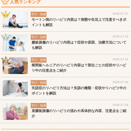
人気ランキング
2026.07.27
学び・知識
モートン病のリハビリ内容は？病態や生活上で注意すべきポ
イントも解説
2026.07.23
学び・知識
腱板損傷のリハビリ内容は？症状や原因、治療方法について
も解説
2026.07.24
学び・知識
椎間板ヘルニアのリハビリ内容は？部位ごとの症状やリハビ
リ中の注意点をご紹介
2026.07.30
学び・知識
失語症のリハビリ方法は？失語の種類・症状やリハビリ中の
ポイントを解説
2026.07.29
学び・知識
肩腱板損傷のリハビリの流れや具体的な内容、注意点をご紹
介