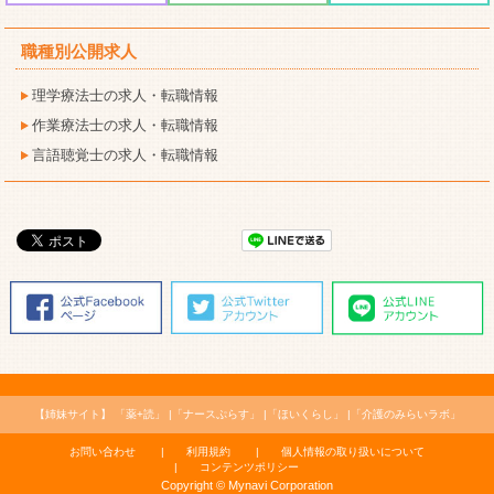
職種別公開求人
理学療法士の求人・転職情報
作業療法士の求人・転職情報
言語聴覚士の求人・転職情報
【姉妹サイト】
「薬+読」
「ナースぷらす」
「ほいくらし」
「介護のみらいラボ」
お問い合わせ
利用規約
個人情報の取り扱いについて
コンテンツポリシー
Copyright © Mynavi Corporation