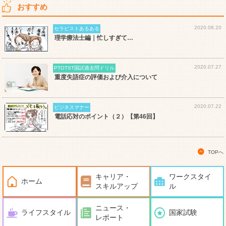
おすすめ
2020.08.20
セラピストあるある
理学療法士編｜忙しすぎて…
2020.07.27
PTOTST国試過去問ドリル
重度失語症の評価および介入について
2020.07.22
ビジネスマナー
電話応対のポイント（２）【第46回】
TOPへ
キャリア・
ワークスタイ
ホーム
スキルアップ
ル
ニュース・
ライフスタイル
国家試験
レポート