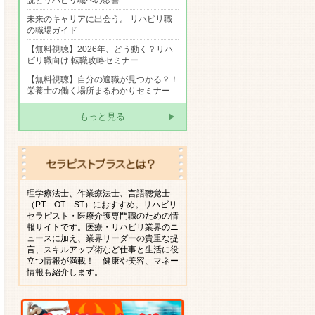
説とリハビリ職への影響
未来のキャリアに出会う。 リハビリ職
の職場ガイド
【無料視聴】2026年、どう動く？リハ
ビリ職向け 転職攻略セミナー
【無料視聴】自分の適職が見つかる？！
栄養士の働く場所まるわかりセミナー
もっと見る
理学療法士、作業療法士、言語聴覚士
（PT OT ST）におすすめ。リハビリ
セラピスト・医療介護専門職のための情
報サイトです。医療・リハビリ業界のニ
ュースに加え、業界リーダーの貴重な提
言、スキルアップ術など仕事と生活に役
立つ情報が満載！ 健康や美容、マネー
情報も紹介します。