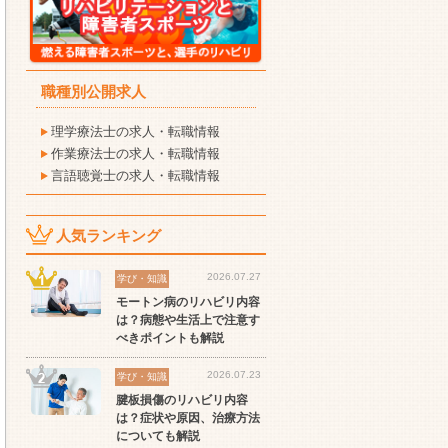
職種別公開求人
理学療法士の求人・転職情報
作業療法士の求人・転職情報
言語聴覚士の求人・転職情報
人気ランキング
2026.07.27
学び・知識
セラピスト
セラピスト
セ
モートン病のリハビリ内容
は？病態や生活上で注意す
ート
世の中の需要の高まりとと
ワークライフバランス重視
経
べきポイントも解説
スト
もに増加傾向の「介護施
派の方へ！なぜ120日が基
ッ
設」求人をご紹介！
準？数え方も解説
ご
2026.07.23
学び・知識
腱板損傷のリハビリ内容
は？症状や原因、治療方法
についても解説