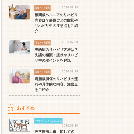
2026.07.24
学び・知識
椎間板ヘルニアのリハビリ
内容は？部位ごとの症状や
リハビリ中の注意点をご紹
介
2026.07.30
学び・知識
失語症のリハビリ方法は？
失語の種類・症状やリハビ
リ中のポイントを解説
2026.07.29
学び・知識
肩腱板損傷のリハビリの流
れや具体的な内容、注意点
をご紹介
おすすめ
セラピストあるある
2020.08.20
理学療法士編｜忙しすぎ