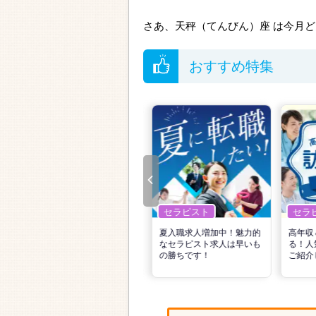
さあ、天秤（てんびん）座 は今月
おすすめ特集
セラピスト
セラピスト
セラ
リ
転職で高収入を狙う！計画
夏入職求人増加中！魅力的
高年収
的な活動でPTの好条件求人
なセラピスト求人は早いも
る！人
を見つけるには？
の勝ちです！
ご紹介