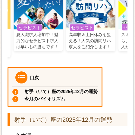
セラ
セラピスト
セラピスト
う！
夏入職求人増加中！魅
高年収＆土日休みを狙
スキル
の好
力的なセラピスト求人
える！人気の訪問リハ
ら、学
るに
は早いもの勝ちです！
求人をご紹介します！
人がお
目次
射手（いて）座の2025年12月の運勢
今月のバイオリズム
射手（いて）座の2025年12月の運勢