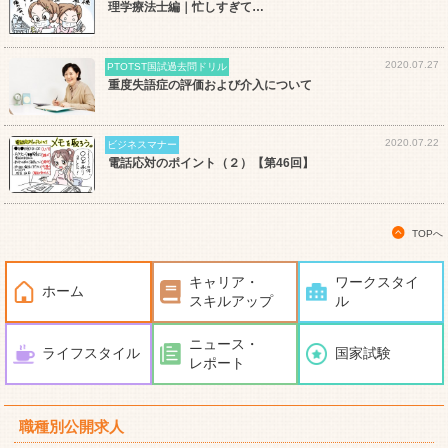
理学療法士編｜忙しすぎて…
2020.07.27
PTOTST国試過去問ドリル
重度失語症の評価および介入について
2020.07.22
ビジネスマナー
電話応対のポイント（２）【第46回】
TOPへ
キャリア・
ワークスタイ
ホーム
スキルアップ
ル
ニュース・
ライフスタイル
国家試験
レポート
職種別公開求人