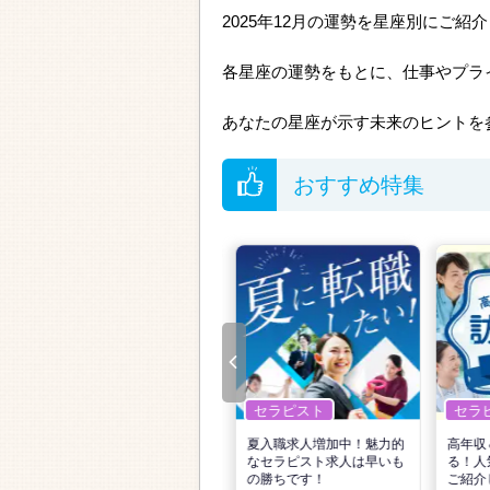
2025年12月の運勢を星座別にご紹
各星座の運勢をもとに、仕事やプラ
あなたの星座が示す未来のヒントを
おすすめ特集
セラピスト
セラピスト
セラ
リ
転職で高収入を狙う！計画
夏入職求人増加中！魅力的
高年収
的な活動でPTの好条件求人
なセラピスト求人は早いも
る！人
を見つけるには？
の勝ちです！
ご紹介