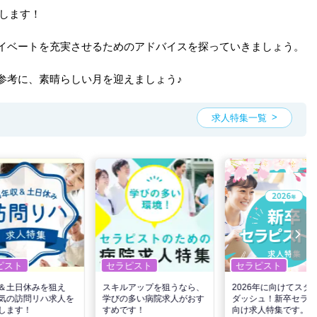
介します！
イベートを充実させるためのアドバイスを探っていきましょう。
参考に、素晴らしい月を迎えましょう♪
求人特集一覧
ピスト
セラピスト
セラピスト
＆土日休みを狙え
スキルアップを狙うなら、
2026年に向けてスタ
気の訪問リハ求人を
学びの多い病院求人がおす
ダッシュ！新卒セラピ
します！
すめです！
向け求人特集です。