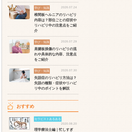
2026.07.24
学び・知識
椎間板ヘルニアのリハビリ
内容は？部位ごとの症状や
リハビリ中の注意点をご紹
介
2026.07.29
学び・知識
肩腱板損傷のリハビリの流
れや具体的な内容、注意点
をご紹介
2026.07.30
学び・知識
失語症のリハビリ方法は？
失語の種類・症状やリハビ
リ中のポイントを解説
おすすめ
セラピストあるある
2020.08.20
理学療法士編｜忙しすぎ