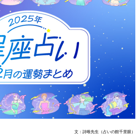
文：詩唯先生（占いの館千里眼）