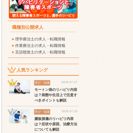
職種別公開求人
理学療法士の求人・転職情報
作業療法士の求人・転職情報
言語聴覚士の求人・転職情報
人気ランキング
2026.07.27
学び・知識
モートン病のリハビリ内容
は？病態や生活上で注意す
べきポイントも解説
セラピスト
セラピスト
セ
2026.07.23
学び・知識
腱板損傷のリハビリ内容
ート
世の中の需要の高まりとと
ワークライフバランス重視
経
は？症状や原因、治療方法
スト
もに増加傾向の「介護施
派の方へ！なぜ120日が基
ッ
についても解説
設」求人をご紹介！
準？数え方も解説
ご