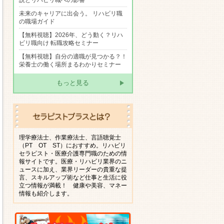
説とリハビリ職への影響
未来のキャリアに出会う。 リハビリ職
の職場ガイド
【無料視聴】2026年、どう動く？リハ
ビリ職向け 転職攻略セミナー
【無料視聴】自分の適職が見つかる？！
栄養士の働く場所まるわかりセミナー
もっと見る
理学療法士、作業療法士、言語聴覚士
（PT OT ST）におすすめ。リハビリ
セラピスト・医療介護専門職のための情
報サイトです。医療・リハビリ業界のニ
ュースに加え、業界リーダーの貴重な提
言、スキルアップ術など仕事と生活に役
立つ情報が満載！ 健康や美容、マネー
情報も紹介します。